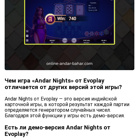
Чем игра «Andar Nights» от Evoplay
отличается от других версий этой игры?
Andar Nights от Evoplay — это версия индийской
карточной игры, в которой результат каждой партии
определяется генератором случайных чисел.
Благодаря этой функции у игры есть демо-версия.
Есть ли демо-версия Andar Nights от
Evoplay?