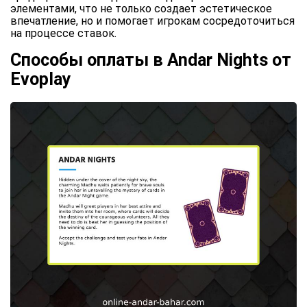
элементами, что не только создает эстетическое
впечатление, но и помогает игрокам сосредоточиться
на процессе ставок.
Способы оплаты в Andar Nights от
Evoplay