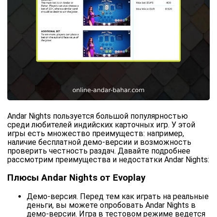
Andar Nights пользуется большой популярностью
среди любителей индийских карточных игр. У этой
игры есть множество преимуществ: например,
наличие бесплатной демо-версии и возможность
проверить честность раздач. Давайте подробнее
рассмотрим преимущества и недостатки Andar Nights:
Плюсы Andar Nights от Evoplay
Демо-версия. Перед тем как играть на реальные
деньги, вы можете опробовать Andar Nights в
демо-версии. Игра в тестовом режиме ведется