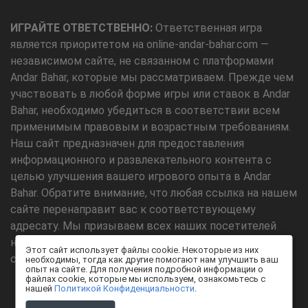
ИГРАЙТЕ ОТВЕТСТВЕННО:
Ответственная игра
является приоритетом на online-andar-bahar.com —
независимом сайте, не связанном с платформами
Andar Bahar, которые мы рассматриваем. Прежде чем
участвовать в любой форме игры или ставок в Andar
Bahar, необходимо убедиться в соответствии всем
применимым правовым и возрастным требованиям.
Наш сайт предназначен для предоставления
информационного и развлекательного контента с
целью улучшения вашего игрового опыта в Andar
Bahar. Обратите внимание, что любая ссылка на нашем
сайте перенаправит вас к соответствующему
адресату. Мы призываем всех наших посетителей
наслаждаться Andar Bahar ответственно и в пределах
Этот сайт использует файлы cookie. Некоторые из них
своих возможностей.
необходимы, тогда как другие помогают нам улучшить ваш
опыт на сайте. Для получения подробной информации о
файлах cookie, которые мы используем, ознакомьтесь с
нашей
Политикой Конфиденциальности
.