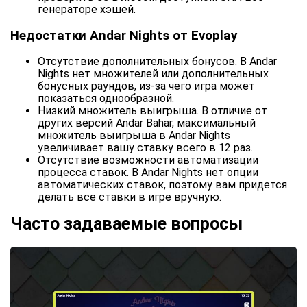
генераторе хэшей.
Недостатки Andar Nights от Evoplay
Отсутствие дополнительных бонусов. В Andar
Nights нет множителей или дополнительных
бонусных раундов, из-за чего игра может
показаться однообразной.
Низкий множитель выигрыша. В отличие от
других версий Andar Bahar, максимальный
множитель выигрыша в Andar Nights
увеличивает вашу ставку всего в 12 раз.
Отсутствие возможности автоматизации
процесса ставок. В Andar Nights нет опции
автоматических ставок, поэтому вам придется
делать все ставки в игре вручную.
Часто задаваемые вопросы