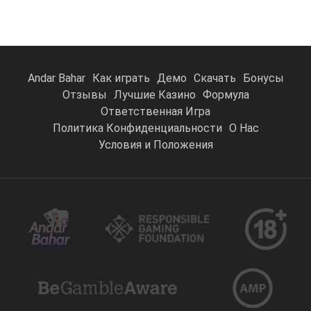
Andar Bahar
Как играть
Демо
Скачать
Бонусы
Отзывы
Лучшие Казино
Формула
Ответственная Игра
Политика Конфиденциальности
О Нас
Условия и Положения