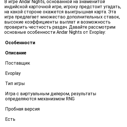
В игре Andar Nights, основанной на знаменитой
индийской карточной игре, игроку предстоит угадать,
на какой стороне окажется выигрышная карта. Эта
игра предлагает множество дополнительных ставок,
высокие коэффициенты выплат и возможность
проверить честность раздач. Давайте рассмотрим
основные особенности Andar Nights от Evoplay:
Особенности
Описание
Поставщик
Evoplay
Тип игры
Игра с виртуальным дилером, результаты
определяются механизмом RNG
Пробная версия
Есть