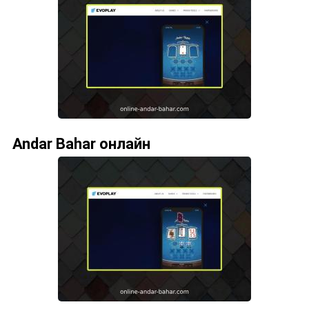
Andar Bahar онлайн