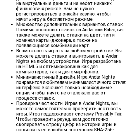
на виртуальные деньги и не несет никаких
финансовых рисков. Вам не нужно
регистрироваться в онлайн-казино, чтобы
начать игру в бесплатном режиме.
Множество дополнительных вариантов ставок.
Помимо основных ставок на Andar или Bahar, вы
также можете делать ставки на цвет, тип и
номинал карты-джокера, а также на
появляющиеся комбинации карт.
Возможность играть на любом устройстве. Вы
можете делать ставки и выигрывать в Andar
Nights на любом устройстве. Игра разработана
на HTML5 и оптимизирована как для
компьютеров, так и для смартфонов.
Минималистичный дизайн. Игра Andar Nights
понравится любителям минималистичного стиля:
интерфейс включает только необходимые
опции, чтобы ничто не отвлекало вас от
процесса ставок.
Проверка честности. Играя в Andar Nights, вы
можете самостоятельно проверить честность
игры. Игра поддерживает систему Provably Fair.
Чтобы проверить раунд, вам достаточно
скопировать строку цифр из истории игры и
проверить ее в любом доступном SHA-256-