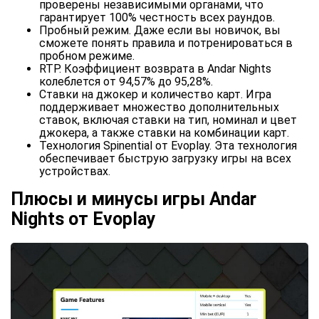
проверены независимыми органами, что
гарантирует 100% честность всех раундов.
Пробный режим. Даже если вы новичок, вы
сможете понять правила и потренироваться в
пробном режиме.
RTP. Коэффициент возврата в Andar Nights
колеблется от 94,57% до 95,28%.
Ставки на джокер и количество карт. Игра
поддерживает множество дополнительных
ставок, включая ставки на тип, номинал и цвет
джокера, а также ставки на комбинации карт.
Технология Spinential от Evoplay. Эта технология
обеспечивает быструю загрузку игры на всех
устройствах.
Плюсы и минусы игры Andar
Nights от Evoplay