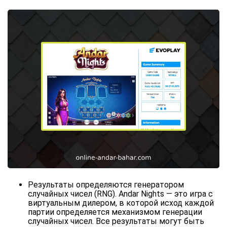
Результаты определяются генератором
случайных чисел (RNG). Andar Nights — это игра с
виртуальным дилером, в которой исход каждой
партии определяется механизмом генерации
случайных чисел. Все результаты могут быть