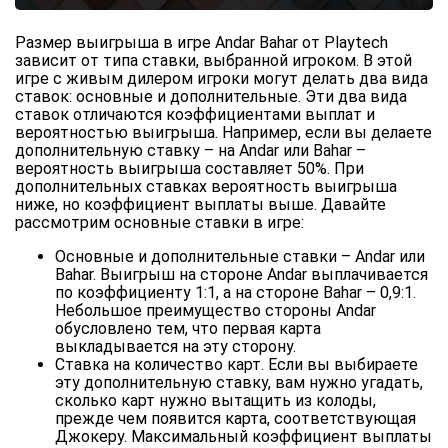
Размер выигрыша в игре Andar Bahar от Playtech
зависит от типа ставки, выбранной игроком. В этой
игре с живым дилером игроки могут делать два вида
ставок: основные и дополнительные. Эти два вида
ставок отличаются коэффициентами выплат и
вероятностью выигрыша. Например, если вы делаете
дополнительную ставку – на Andar или Bahar –
вероятность выигрыша составляет 50%. При
дополнительных ставках вероятность выигрыша
ниже, но коэффициент выплаты выше. Давайте
рассмотрим основные ставки в игре:
Основные и дополнительные ставки – Andar или
Bahar. Выигрыш на стороне Andar выплачивается
по коэффициенту 1:1, а на стороне Bahar – 0,9:1.
Небольшое преимущество стороны Andar
обусловлено тем, что первая карта
выкладывается на эту сторону.
Ставка на количество карт. Если вы выбираете
эту дополнительную ставку, вам нужно угадать,
сколько карт нужно вытащить из колоды,
прежде чем появится карта, соответствующая
Джокеру. Максимальный коэффициент выплаты