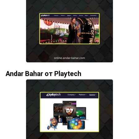
Andar Bahar от Playtech