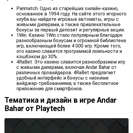
Parimatch. Одно из старейших онлайн-казино,
основанное в 1994 году. На сайте этого игорного
клуба вы найдете игровые автоматы, игры с
живыми дилерами, а также привлекательные
бонусы за первый депозит и регулярные акции.
1Win. Казино 1Win стало популярным благодаря
разнообразным бонусам и огромной библиотеке
игр, включающей более 4 000 игр. Кроме того,
это казино славится программой лояльности и
кэшбэком до 30%.
4RaBet. Это казино славится разнообразием игр
с живыми дилерами, включая Andar Bahar от
различных провайдеров. 4RaBet предлагает
удобный интерфейс и бонусы с низкими
вейджер-требованиями, а также бесплатное
приложение для смартфонов.
Тематика и дизайн в игре Andar
Bahar от Playtech