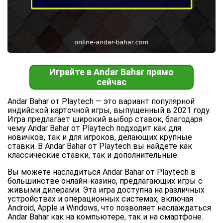
Играйте в Andar Bahar прямо
сейчас
Andar Bahar от Playtech — это вариант популярной
индийской карточной игры, выпущенный в 2021 году.
Игра предлагает широкий выбор ставок, благодаря
чему Andar Bahar от Playtech подходит как для
новичков, так и для игроков, делающих крупные
ставки. В Andar Bahar от Playtech вы найдете как
классические ставки, так и дополнительные.
Вы можете насладиться Andar Bahar от Playtech в
большинстве онлайн-казино, предлагающих игры с
живыми дилерами. Эта игра доступна на различных
устройствах и операционных системах, включая
Android, Apple и Windows, что позволяет наслаждаться
Andar Bahar как на компьютере, так и на смартфоне.