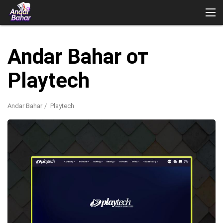
Andar Bahar от
Playtech
Andar Bahar
Playtech
Лучшие Казино для Игры
Провайдеры