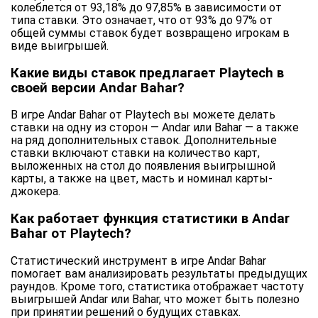
колеблется от 93,18% до 97,85% в зависимости от
типа ставки. Это означает, что от 93% до 97% от
общей суммы ставок будет возвращено игрокам в
виде выигрышей.
Какие виды ставок предлагает Playtech в
своей версии Andar Bahar?
В игре Andar Bahar от Playtech вы можете делать
ставки на одну из сторон — Andar или Bahar — а также
на ряд дополнительных ставок. Дополнительные
ставки включают ставки на количество карт,
выложенных на стол до появления выигрышной
карты, а также на цвет, масть и номинал карты-
джокера.
Как работает функция статистики в Andar
Bahar от Playtech?
Статистический инструмент в игре Andar Bahar
помогает вам анализировать результаты предыдущих
раундов. Кроме того, статистика отображает частоту
выигрышей Andar или Bahar, что может быть полезно
при принятии решений о будущих ставках.