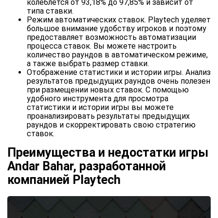
колеблется от 93,18% до 97,85% и зависит от
типа ставки.
Режим автоматических ставок. Playtech уделяет
большое внимание удобству игроков и поэтому
предоставляет возможность автоматизации
процесса ставок. Вы можете настроить
количество раундов в автоматическом режиме,
а также выбрать размер ставки.
Отображение статистики и истории игры. Анализ
результатов предыдущих раундов очень полезен
при размещении новых ставок. С помощью
удобного инструмента для просмотра
статистики и истории игры вы можете
проанализировать результаты предыдущих
раундов и скорректировать свою стратегию
ставок.
Преимущества и недостатки игры
Andar Bahar, разработанной
компанией Playtech