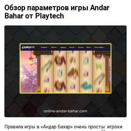
Обзор параметров игры Andar
Bahar от Playtech
Правила игры в «Андар Бахар» очень просты: игроки