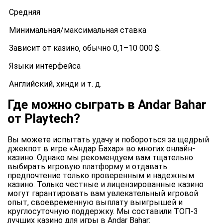
Средняя
Минимальная/максимальная ставка
Зависит от казино, обычно 0,1–10 000 $.
Языки интерфейса
Английский, хинди и т. д.
Где можно сыграть в Andar Bahar
от Playtech?
Вы можете испытать удачу и побороться за щедрый
джекпот в игре «Андар Бахар» во многих онлайн-
казино. Однако мы рекомендуем вам тщательно
выбирать игровую платформу и отдавать
предпочтение только проверенным и надежным
казино. Только честные и лицензированные казино
могут гарантировать вам увлекательный игровой
опыт, своевременную выплату выигрышей и
круглосуточную поддержку. Мы составили ТОП-3
лучших казино для игры в Andar Bahar: