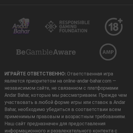
ИГРАЙТЕ ОТВЕТСТВЕННО:
Ответственная игра
является приоритетом на online-andar-bahar.com —
независимом сайте, не связанном с платформами
Andar Bahar, которые мы рассматриваем. Прежде чем
участвовать в любой форме игры или ставок в Andar
Bahar, необходимо убедиться в соответствии всем
применимым правовым и возрастным требованиям.
Наш сайт предназначен для предоставления
информационного и развлекательного контента с