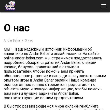
О нас
Andar Bahar
О нас
Мы — ваш надежный источник информации об
аналитике по Andar Bahar и онлайн-казино. На сайте
online-andar-bahar.com мы стремимся предоставлять
подробные обзоры стратегий Andar Bahar, онлайн-
казино, бонусов, приложений и отзывов
пользователей, чтобы помочь вам принять
обоснованное решение и насладиться увлекательным
опытом игры в Andar Bahar онлайн. Наша команда
экспертов постоянно стремится предоставлять
Лучшие Казино для Игры
объективную и полную информацию, чтобы помочь
вам найти лучшие варианты Andar Bahar,
Провайдеры
соответствующие вашим предпочтениям.
В быстро развивающемся мире онлайн-гемблинга