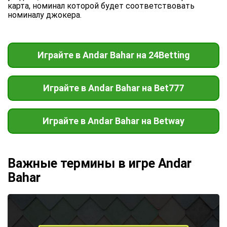
карта, номинал которой будет соответствовать
номиналу джокера.
Играйте в Andar Bahar на 24Betting
Играйте в Andar Bahar на Bet777
Играйте в Andar Bahar на Betway
Важные термины в игре Andar
Bahar