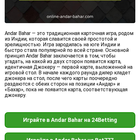
Andar Bahar — это традиционная карточная игра, родом
из Индии, которая славится своей простотой и
зрелищностью. Игра зародилась на юге Индии и
быстро стала популярной по всей стране. Основной
принцип Andar Bahar заключается в том, чтобы
угадать, на какой из двух сторон появится карта,
идентичная Джокеру — первой карте, выложенной на
игровой стол. В начале каждого раунда дилер кладет
джокера на стол, после чего карты поочередно
раздаются с обеих сторон на позиции «Андар» и
«Бахар», пока не появится карта, соответствующая
джокеру.
Играйте в Andar Bahar на 24Betting