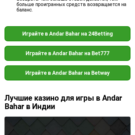
больше проигранных средств возвращается на
баланс.
Играйте в Andar Bahar на 24Betting
Играйте в Andar Bahar на Bet777
Играйте в Andar Bahar на Betway
Лучшие казино для игры в Andar
Bahar в Индии