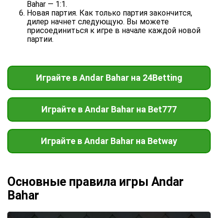
Bahar — 1:1.
Новая партия. Как только партия закончится,
дилер начнет следующую. Вы можете
присоединиться к игре в начале каждой новой
партии.
Играйте в Andar Bahar на 24Betting
Играйте в Andar Bahar на Bet777
Играйте в Andar Bahar на Betway
Основные правила игры Andar
Bahar