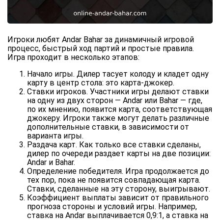
Игроки любят Andar Bahar за динамичный игровой
процесс, быстрый ход партий и простые правила.
Игра проходит в несколько этапов:
Начало игры. Дилер тасует колоду и кладет одну
карту в центр стола: это карта-джокер.
Ставки игроков. Участники игры делают ставки
на одну из двух сторон — Andar или Bahar — где,
по их мнению, появится карта, соответствующая
джокеру. Игроки также могут делать различные
дополнительные ставки, в зависимости от
варианта игры.
Раздача карт. Как только все ставки сделаны,
дилер по очереди раздает карты на две позиции:
Andar и Bahar.
Определение победителя. Игра продолжается до
тех пор, пока не появится совпадающая карта.
Ставки, сделанные на эту сторону, выигрывают.
Коэффициент выплаты зависит от правильного
прогноза стороны и условий игры. Например,
ставка на Andar выплачивается 0,9:1, а ставка на