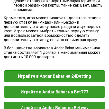
делает ставку на конкретные характеристики
первой разданной карты, такие как цвет, масть
и номинал.
Кроме того, игра может включать два этапа ставок:
первую ставку на «Андар» или «Бахар» и
дополнительную ставку после раздачи двух первых
карт. Игрок может выбрать только первую ставку
или воспользоваться возможностью сделать
дополнительную ставку, если он не выиграл сразу.
В большинстве вариантов Andar Bahar минимальная
ставка составляет 1 доллар, а максимальная может
достигать 10 000 долларов.
Играйте в Andar Bahar на 24Betting
Играйте в Andar Bahar на Bet777
Играйте в Andar Bahar на Betway