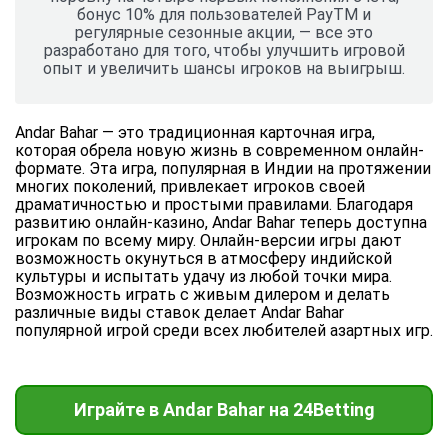
бонус 10% для пользователей PayTM и
регулярные сезонные акции, — все это
разработано для того, чтобы улучшить игровой
опыт и увеличить шансы игроков на выигрыш.
Andar Bahar — это традиционная карточная игра,
которая обрела новую жизнь в современном онлайн-
формате. Эта игра, популярная в Индии на протяжении
многих поколений, привлекает игроков своей
драматичностью и простыми правилами. Благодаря
развитию онлайн-казино, Andar Bahar теперь доступна
игрокам по всему миру. Онлайн-версии игры дают
возможность окунуться в атмосферу индийской
культуры и испытать удачу из любой точки мира.
Возможность играть с живым дилером и делать
различные виды ставок делает Andar Bahar
популярной игрой среди всех любителей азартных игр.
Играйте в Andar Bahar на 24Betting