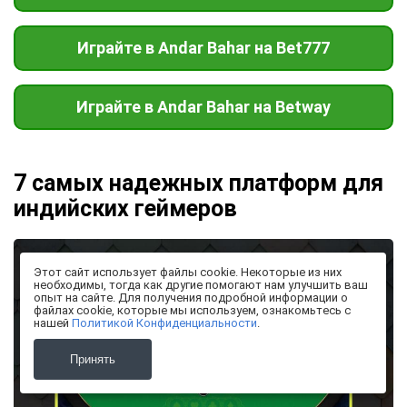
Играйте в Andar Bahar на Bet777
Играйте в Andar Bahar на Betway
7 самых надежных платформ для
индийских геймеров
Этот сайт использует файлы cookie. Некоторые из них
необходимы, тогда как другие помогают нам улучшить ваш
опыт на сайте. Для получения подробной информации о
файлах cookie, которые мы используем, ознакомьтесь с
нашей
Политикой Конфиденциальности
.
Принять