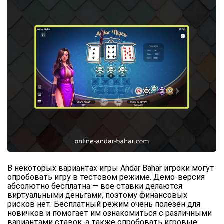
В некоторых вариантах игры Andar Bahar игроки могут
опробовать игру в тестовом режиме. Демо-версия
абсолютно бесплатна — все ставки делаются
виртуальными деньгами, поэтому финансовых
рисков нет. Бесплатный режим очень полезен для
новичков и помогает им ознакомиться с различными
вариантами ставок, а также опробовать игровые