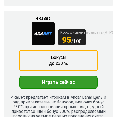
4RaBet
Коэффициент возврата (RTP) :
95
/100
Бонусы
до 230 %.
Играть сейчас
4RaBet предлагает игрокам в Andar Bahar целый
ряд привлекательных бонусов, включая бонус
230% при использовании промокода, щедрый
приветственный бонус 700%, распределяемый
поровну на четыре первых пополнения счета,