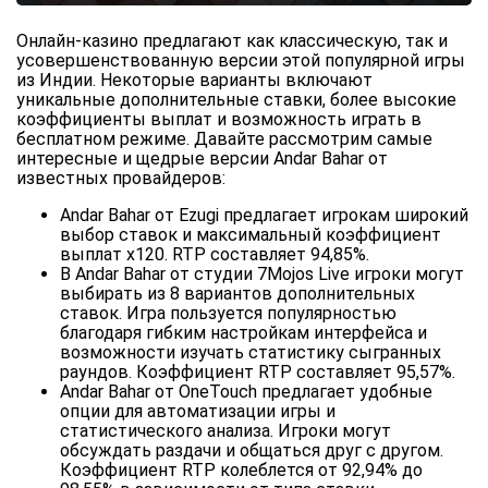
Онлайн-казино предлагают как классическую, так и
усовершенствованную версии этой популярной игры
из Индии. Некоторые варианты включают
уникальные дополнительные ставки, более высокие
коэффициенты выплат и возможность играть в
бесплатном режиме. Давайте рассмотрим самые
интересные и щедрые версии Andar Bahar от
известных провайдеров:
Andar Bahar от Ezugi предлагает игрокам широкий
выбор ставок и максимальный коэффициент
выплат x120. RTP составляет 94,85%.
В Andar Bahar от студии 7Mojos Live игроки могут
выбирать из 8 вариантов дополнительных
ставок. Игра пользуется популярностью
благодаря гибким настройкам интерфейса и
возможности изучать статистику сыгранных
раундов. Коэффициент RTP составляет 95,57%.
Andar Bahar от OneTouch предлагает удобные
опции для автоматизации игры и
статистического анализа. Игроки могут
обсуждать раздачи и общаться друг с другом.
Коэффициент RTP колеблется от 92,94% до