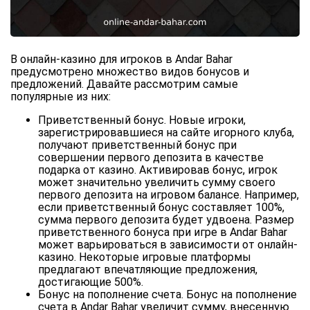
В онлайн-казино для игроков в Andar Bahar
предусмотрено множество видов бонусов и
предложений. Давайте рассмотрим самые
популярные из них:
Приветственный бонус. Новые игроки,
зарегистрировавшиеся на сайте игорного клуба,
получают приветственный бонус при
совершении первого депозита в качестве
подарка от казино. Активировав бонус, игрок
может значительно увеличить сумму своего
первого депозита на игровом балансе. Например,
если приветственный бонус составляет 100%,
сумма первого депозита будет удвоена. Размер
приветственного бонуса при игре в Andar Bahar
может варьироваться в зависимости от онлайн-
казино. Некоторые игровые платформы
предлагают впечатляющие предложения,
достигающие 500%.
Бонус на пополнение счета. Бонус на пополнение
счета в Andar Bahar увеличит сумму, внесенную