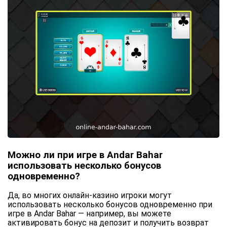
Можно ли при игре в Andar Bahar
использовать несколько бонусов
одновременно?
Да, во многих онлайн-казино игроки могут
использовать несколько бонусов одновременно при
игре в Andar Bahar — например, вы можете
активировать бонус на депозит и получить возврат