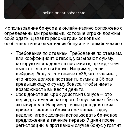
Использование бонусов в онлайн-казино сопряжено с
определенными правилами, которые игроки должны
соблюдать. Давайте рассмотрим основные
особенности использования бонусов в онлайн-казино:
Требования по ставкам. Требования по ставкам,
или коэффициент ставок, указывают сумму,
которую игрок должен поставить, прежде чем
сможет вывести бонус. Например, если
вейджер бонуса составляет x35, это означает,
что игрок должен поставить сумму, в 35 раз
превышающую сумму бонуса, чтобы иметь
возможность вывести деньги.
Срок действия. Срок действия бонуса — это
период, в течение которого бонус может быть
активирован. Например, если срок действия
приветственного бонуса составляет одну
неделю, игрок должен использовать бонусное
предложение в течение первых 7 дней после
регистрации; в противном случае бонус утратит