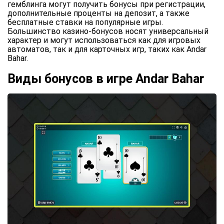
гемблинга могут получить бонусы при регистрации,
дополнительные проценты на депозит, а также
бесплатные ставки на популярные игры.
Большинство казино-бонусов носят универсальный
характер и могут использоваться как для игровых
автоматов, так и для карточных игр, таких как Andar
Bahar.
Виды бонусов в игре Andar Bahar