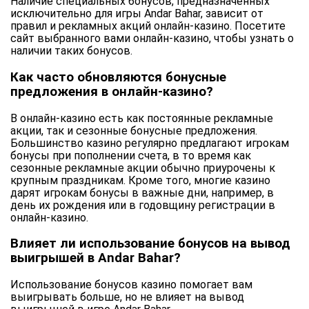
Наличие специальных бонусов, предназначенных
исключительно для игры Andar Bahar, зависит от
правил и рекламных акций онлайн-казино. Посетите
сайт выбранного вами онлайн-казино, чтобы узнать о
наличии таких бонусов.
Как часто обновляются бонусные
предложения в онлайн-казино?
В онлайн-казино есть как постоянные рекламные
акции, так и сезонные бонусные предложения.
Большинство казино регулярно предлагают игрокам
бонусы при пополнении счета, в то время как
сезонные рекламные акции обычно приурочены к
крупным праздникам. Кроме того, многие казино
дарят игрокам бонусы в важные дни, например, в
день их рождения или в годовщину регистрации в
онлайн-казино.
Влияет ли использование бонусов на вывод
выигрышей в Andar Bahar?
Использование бонусов казино помогает вам
выигрывать больше, но не влияет на вывод