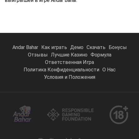
выигрышей в игре Andar Bahar.
Andar Bahar
Как играть
Демо
Скачать
Бонусы
Отзывы
Лучшие Казино
Формула
Ответственная Игра
Политика Конфиденциальности
О Нас
Условия и Положения