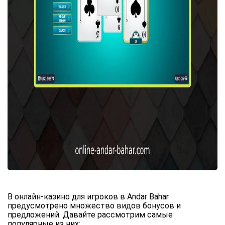
В онлайн-казино для игроков в Andar Bahar
предусмотрено множество видов бонусов и
предложений. Давайте рассмотрим самые
популярные из них: