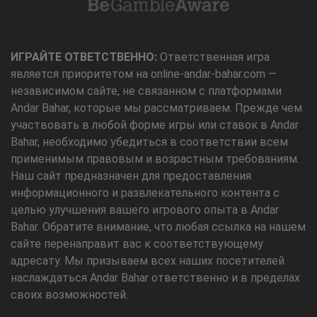
ИГРАЙТЕ ОТВЕТСТВЕННО:
Ответственная игра
является приоритетом на online-andar-bahar.com —
независимом сайте, не связанном с платформами
Andar Bahar, которые мы рассматриваем. Прежде чем
участвовать в любой форме игры или ставок в Andar
Bahar, необходимо убедиться в соответствии всем
применимым правовым и возрастным требованиям.
Наш сайт предназначен для предоставления
информационного и развлекательного контента с
целью улучшения вашего игрового опыта в Andar
Bahar. Обратите внимание, что любая ссылка на нашем
сайте перенаправит вас к соответствующему
адресату. Мы призываем всех наших посетителей
наслаждаться Andar Bahar ответственно и в пределах
своих возможностей.