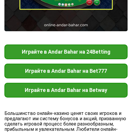
Играйте в Andar Bahar на 24Betting
Играйте в Andar Bahar на Bet777
Играйте в Andar Bahar на Betway
Большинство онлайн-казино ценят своих игроков и
предлагают им систему бонусов и акций, призванную
сделать игровой процесс более разнообразным,
прибыльным и увлекательным. Любители онлайн-