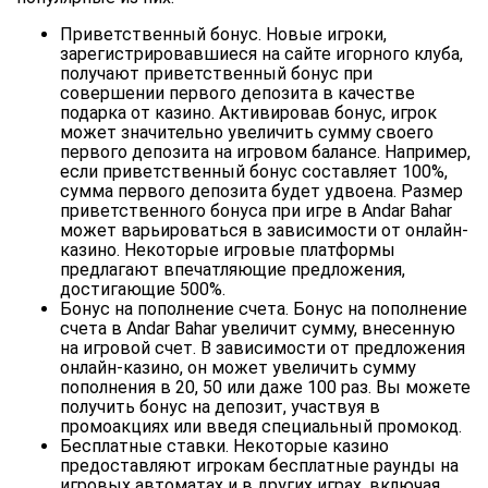
Приветственный бонус. Новые игроки,
зарегистрировавшиеся на сайте игорного клуба,
получают приветственный бонус при
совершении первого депозита в качестве
подарка от казино. Активировав бонус, игрок
может значительно увеличить сумму своего
первого депозита на игровом балансе. Например,
если приветственный бонус составляет 100%,
сумма первого депозита будет удвоена. Размер
приветственного бонуса при игре в Andar Bahar
может варьироваться в зависимости от онлайн-
казино. Некоторые игровые платформы
предлагают впечатляющие предложения,
достигающие 500%.
Бонус на пополнение счета. Бонус на пополнение
счета в Andar Bahar увеличит сумму, внесенную
на игровой счет. В зависимости от предложения
онлайн-казино, он может увеличить сумму
пополнения в 20, 50 или даже 100 раз. Вы можете
получить бонус на депозит, участвуя в
промоакциях или введя специальный промокод.
Бесплатные ставки. Некоторые казино
предоставляют игрокам бесплатные раунды на
игровых автоматах и в других играх, включая