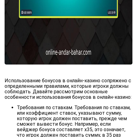
Использование бонусов в онлайн-казино сопряжено с
определенными правилами, которые игроки должны
соблюдать. Давайте рассмотрим основные
особенности использования бонусов в онлайн-казино:
Требования по ставкам. Требования по ставкам,
или коэффициент ставок, указывают сумму,
которую игрок должен поставить, прежде чем
сможет вывести бонус. Например, если
вейджер бонуса составляет x35, это означает,
что игрок должен поставить сумму, в 35 раз