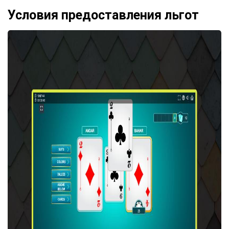
Условия предоставления льгот