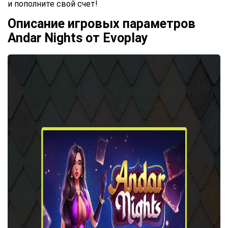
и пополните свой счет!
Описание игровых параметров
Andar Nights от Evoplay