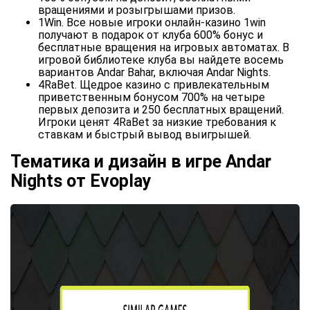
вращениями и розыгрышами призов.
1Win. Все новые игроки онлайн-казино 1win
получают в подарок от клуба 600% бонус и
бесплатные вращения на игровых автоматах. В
игровой библиотеке клуба вы найдете восемь
вариантов Andar Bahar, включая Andar Nights.
4RaBet. Щедрое казино с привлекательным
приветственным бонусом 700% на четыре
первых депозита и 250 бесплатных вращений.
Игроки ценят 4RaBet за низкие требования к
ставкам и быстрый вывод выигрышей.
Тематика и дизайн в игре Andar
Nights от Evoplay