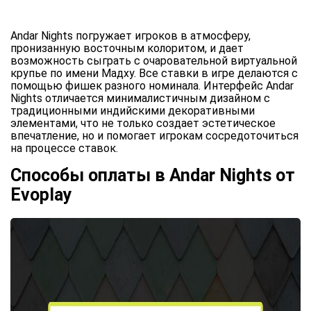
Andar Nights погружает игроков в атмосферу,
пронизанную восточным колоритом, и дает
возможность сыграть с очаровательной виртуальной
крупье по имени Мадху. Все ставки в игре делаются с
помощью фишек разного номинала. Интерфейс Andar
Nights отличается минималистичным дизайном с
традиционными индийскими декоративными
элементами, что не только создает эстетическое
впечатление, но и помогает игрокам сосредоточиться
на процессе ставок.
Способы оплаты в Andar Nights от
Evoplay