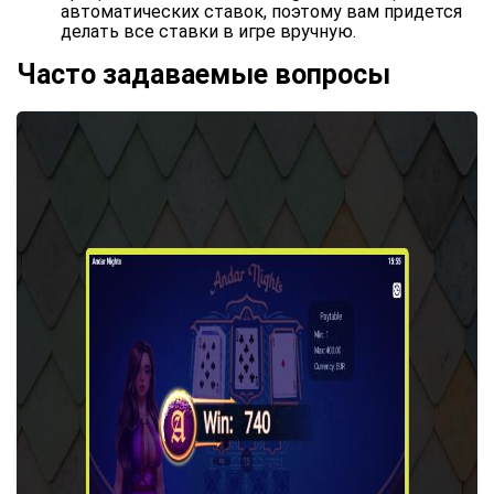
автоматических ставок, поэтому вам придется
делать все ставки в игре вручную.
Часто задаваемые вопросы