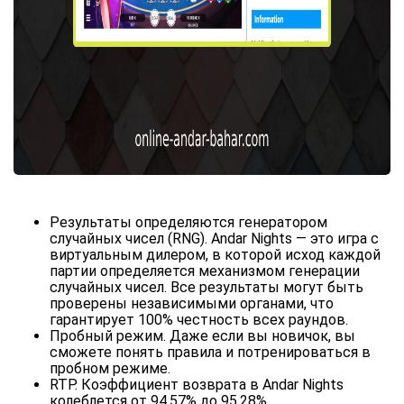
Результаты определяются генератором
случайных чисел (RNG). Andar Nights — это игра с
виртуальным дилером, в которой исход каждой
партии определяется механизмом генерации
случайных чисел. Все результаты могут быть
проверены независимыми органами, что
гарантирует 100% честность всех раундов.
Пробный режим. Даже если вы новичок, вы
сможете понять правила и потренироваться в
пробном режиме.
RTP. Коэффициент возврата в Andar Nights
колеблется от 94,57% до 95,28%.