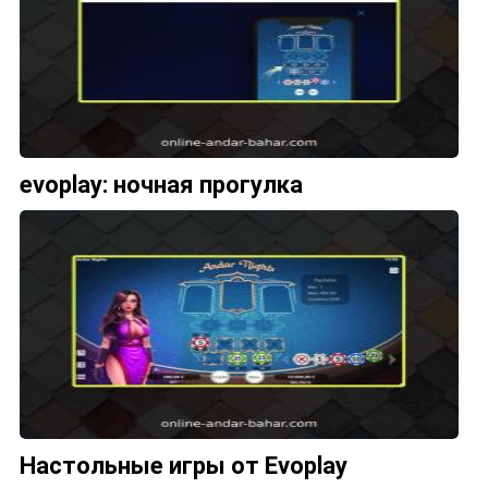
evoplay: ночная прогулка
Настольные игры от Evoplay