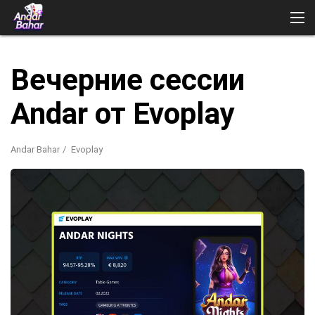
Вечерние сессии
Andar от Evoplay
Andar Bahar
Evoplay
Лучшие Казино для Игры
Провайдеры