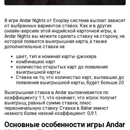
В игре Andar Nights от Evoplay система выплат зависит
от выбранных вариантов ставок. Как и в других
онлайн-версиях этой индийской карточной игры, в
Andar Nights вы можете сделать ставку на сторону, на
которой появится выигрышная карта, а также
дополнительные ставки на:
цвет, тип и номинал карты-джокера
комбинацию карт
количество открытых карт до появления
выигрышной карты
Ставка на то, что количество карт, выпавших до
появления выигрышной карты, будет больше 20
Выигрышная ставка в Andar выплачивается по
коэффициенту 1:1, что означает, что игрок получит
выигрыш, равный сумме ставки, плюс
первоначальную ставку. Ставки в Bahar имеют
немного более низкий коэффициент: 0,9:1.
Основные особенности игры Andar