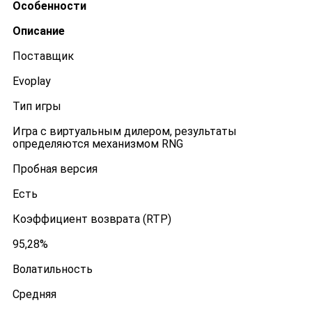
Особенности
Описание
Поставщик
Evoplay
Тип игры
Игра с виртуальным дилером, результаты
определяются механизмом RNG
Пробная версия
Есть
Коэффициент возврата (RTP)
95,28%
Волатильность
Средняя