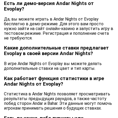
Есть ли демо-версия Andar Nights от
Evoplay?
Да, вы можете играть в Andar Nights от Evoplay
бесплатно в демо-режиме. Для этого вам просто
нужно зайти на сайт онлайн-казино и запустить игру в
тестовом режиме. Регистрация и пополнение счета
не требуются.
Какие дополнительные ставки предлагает
Evoplay в своей версии Andar Nights?
В игре Andar Nights от Evoplay вы можете делать
дополнительные ставки на цвет и тип карты.
Как работает функция статистики в игре
Andar Nights от Evoplay?
Статистика в Andar Nights позволяет просматривать
результаты предыдущих раундов, а также частоту
побед сторон Andar и Bahar. Эти данные могут помочь
игрокам принимать решения о будущих ставках.