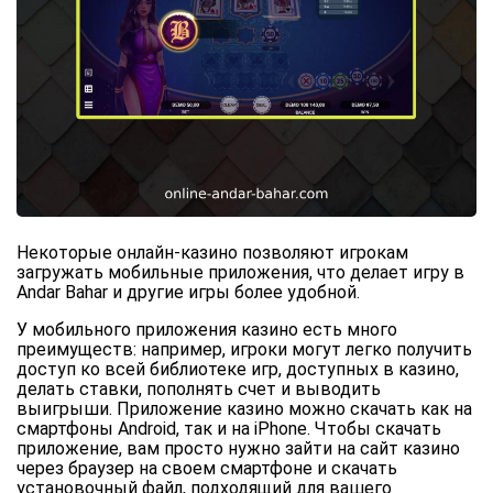
Некоторые онлайн-казино позволяют игрокам
загружать мобильные приложения, что делает игру в
Andar Bahar и другие игры более удобной.
У мобильного приложения казино есть много
преимуществ: например, игроки могут легко получить
доступ ко всей библиотеке игр, доступных в казино,
делать ставки, пополнять счет и выводить
выигрыши. Приложение казино можно скачать как на
смартфоны Android, так и на iPhone. Чтобы скачать
приложение, вам просто нужно зайти на сайт казино
через браузер на своем смартфоне и скачать
установочный файл, подходящий для вашего