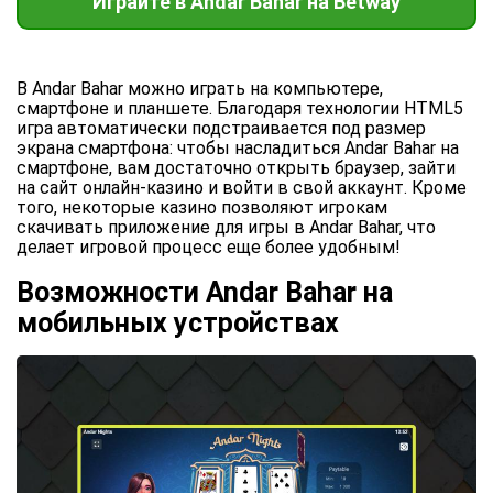
Играйте в Andar Bahar на Betway
В Andar Bahar можно играть на компьютере,
смартфоне и планшете. Благодаря технологии HTML5
игра автоматически подстраивается под размер
экрана смартфона: чтобы насладиться Andar Bahar на
смартфоне, вам достаточно открыть браузер, зайти
на сайт онлайн-казино и войти в свой аккаунт. Кроме
того, некоторые казино позволяют игрокам
скачивать приложение для игры в Andar Bahar, что
делает игровой процесс еще более удобным!
Возможности Andar Bahar на
мобильных устройствах