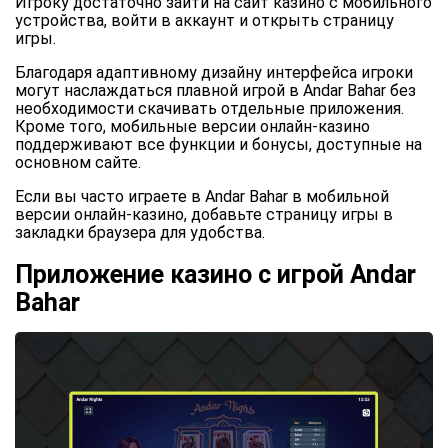
Игроку достаточно зайти на сайт казино с мобильного
устройства, войти в аккаунт и открыть страницу
игры.
Благодаря адаптивному дизайну интерфейса игроки
могут наслаждаться плавной игрой в Andar Bahar без
необходимости скачивать отдельные приложения.
Кроме того, мобильные версии онлайн-казино
поддерживают все функции и бонусы, доступные на
основном сайте.
Если вы часто играете в Andar Bahar в мобильной
версии онлайн-казино, добавьте страницу игры в
закладки браузера для удобства.
Приложение казино с игрой Andar
Bahar