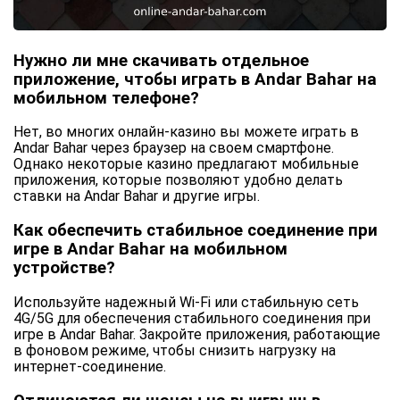
Нужно ли мне скачивать отдельное
приложение, чтобы играть в Andar Bahar на
мобильном телефоне?
Нет, во многих онлайн-казино вы можете играть в
Andar Bahar через браузер на своем смартфоне.
Однако некоторые казино предлагают мобильные
приложения, которые позволяют удобно делать
ставки на Andar Bahar и другие игры.
Как обеспечить стабильное соединение при
игре в Andar Bahar на мобильном
устройстве?
Используйте надежный Wi-Fi или стабильную сеть
4G/5G для обеспечения стабильного соединения при
игре в Andar Bahar. Закройте приложения, работающие
в фоновом режиме, чтобы снизить нагрузку на
интернет-соединение.