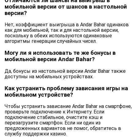
Отличаются ли шансы на выигрыш в
мобильной версии от шансов в настольной
версии?
Нет, коэффициент выигрыша в Andar Bahar одинаков
как для мобильной, так и для настольной версии,
поскольку в обеих используются одинаковые
алгоритмы генерации случайных чисел.
Могу ли я использовать те же бонусы в
мобильной версии Andar Bahar?
Да, бонусы из настольной версии Andar Bahar также
доступны на мобильных устройствах.
Как устранить проблему зависания игры на
мобильном устройстве?
Чтобы устранить зависание Andar Bahar на смартфоне,
проверьте подключение к Интернету. Если
подключение стабильное, очистите кэш и
перезагрузите смартфон. Если ни один из
предложенных вариантов не помог, обратитесь в
службу поддержки казино.