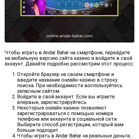
Чтобы играть в Andar Bahar на смартфоне, перейдите
на мобильную версию сайта казино и войдите в свой
аккаунт. Давайте подробно рассмотрим этот процесс:
Откройте браузер на своем смартфоне и
введите название онлайн-казино в строку
поиска. При необходимости воспользуйтесь
запасным сайтом.
Войдите в свой аккаунт. Если вы играете
впервые, зарегистрируйтесь.
Некоторые онлайн-казино позволяют
зарегистрироваться с помощью номера
телефона или аккаунта в социальной сети.
Выберите способ регистрации, который вам
больше подходит.
Чтобы играть в Andar Bahar на реальные деньги,