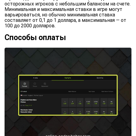
осторожных игроков с небольшим балансом на счете.
Минимальная и максимальная ставки в игре могут
варьироваться, но обычно минимальная ставка
составляет от 0,1 до 1 доллара, а максимальная — от
100 до 2000 долларов.
Способы оплаты