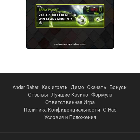
Andar Bahar
Как играть
Демо
Скачать
Бонусы
Отзывы
Лучшие Казино
Формула
Ответственная Игра
Политика Конфиденциальности
О Нас
Условия и Положения