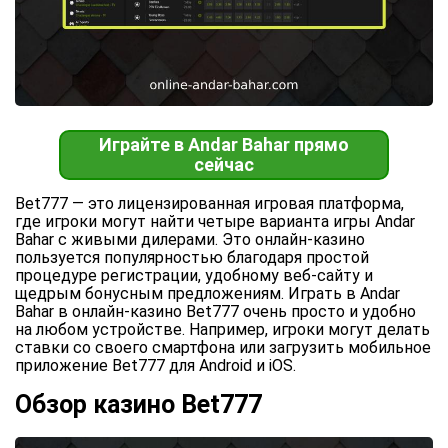
Играйте в Andar Bahar прямо
сейчас
Bet777 — это лицензированная игровая платформа,
где игроки могут найти четыре варианта игры Andar
Bahar с живыми дилерами. Это онлайн-казино
пользуется популярностью благодаря простой
процедуре регистрации, удобному веб-сайту и
щедрым бонусным предложениям. Играть в Andar
Bahar в онлайн-казино Bet777 очень просто и удобно
на любом устройстве. Например, игроки могут делать
ставки со своего смартфона или загрузить мобильное
приложение Bet777 для Android и iOS.
Обзор казино Bet777