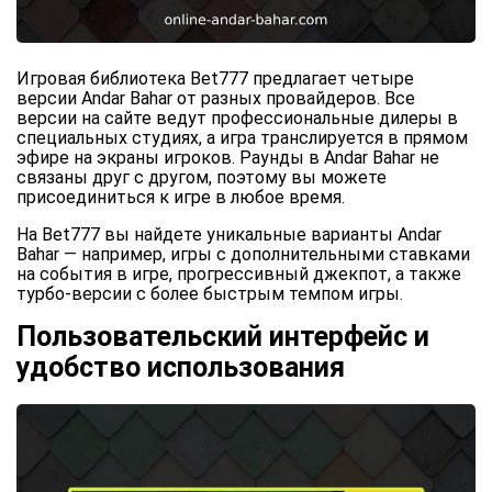
Игровая библиотека Bet777 предлагает четыре
версии Andar Bahar от разных провайдеров. Все
версии на сайте ведут профессиональные дилеры в
специальных студиях, а игра транслируется в прямом
эфире на экраны игроков. Раунды в Andar Bahar не
связаны друг с другом, поэтому вы можете
присоединиться к игре в любое время.
На Bet777 вы найдете уникальные варианты Andar
Bahar — например, игры с дополнительными ставками
на события в игре, прогрессивный джекпот, а также
турбо-версии с более быстрым темпом игры.
Пользовательский интерфейс и
удобство использования