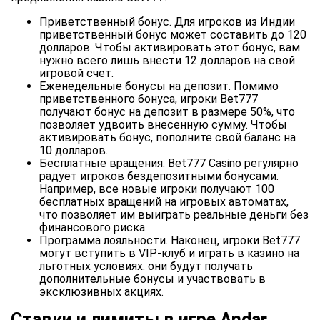
Приветственный бонус. Для игроков из Индии
приветственный бонус может составить до 120
долларов. Чтобы активировать этот бонус, вам
нужно всего лишь внести 12 долларов на свой
игровой счет.
Еженедельные бонусы на депозит. Помимо
приветственного бонуса, игроки Bet777
получают бонус на депозит в размере 50%, что
позволяет удвоить внесенную сумму. Чтобы
активировать бонус, пополните свой баланс на
10 долларов.
Бесплатные вращения. Bet777 Casino регулярно
радует игроков бездепозитными бонусами.
Например, все новые игроки получают 100
бесплатных вращений на игровых автоматах,
что позволяет им выиграть реальные деньги без
финансового риска.
Программа лояльности. Наконец, игроки Bet777
могут вступить в VIP-клуб и играть в казино на
льготных условиях: они будут получать
дополнительные бонусы и участвовать в
эксклюзивных акциях.
Ставки и лимиты в игре Andar