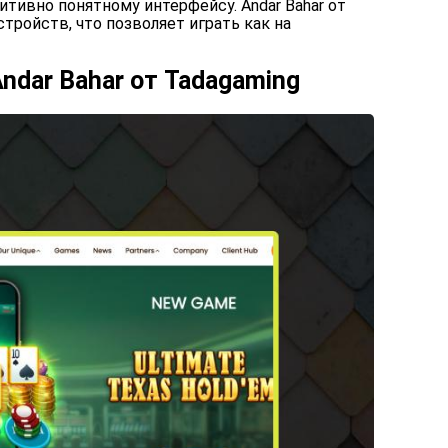
тивно понятному интерфейсу. Andar Bahar от
тройств, что позволяет играть как на
ndar Bahar от Tadagaming