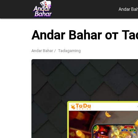
Andar Ba
Andar Bahar от T
Andar Bahar
Tadagaming