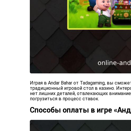
Играя в Andar Bahar от Tadagaming, вы смо
традиционный игровой стол в казино. Интерф
нет лишних деталей, отвлекающих внимание 
погрузиться в процесс ставок.
Способы оплаты в игре «Анд