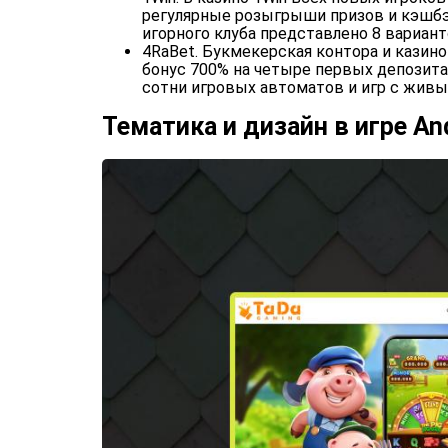
регулярные розыгрыши призов и кэшбэ
игорного клуба представлено 8 варианто
4RaBet. Букмекерская контора и казин
бонус 700% на четыре первых депозита.
сотни игровых автоматов и игр с живы
Тематика и дизайн в игре An