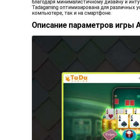
благодаря минималистичному дизайну и интуи
Tadagaming оптимизирована для различных ус
компьютере, так и на смартфоне.
Описание параметров игры A