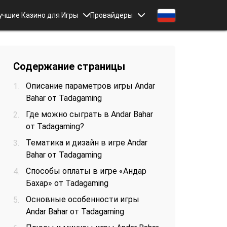
учшие Казино для Игры
Провайдеры
Содержание страницы
Описание параметров игры Andar
Bahar от Tadagaming
Где можно сыграть в Andar Bahar
от Tadagaming?
Тематика и дизайн в игре Andar
Bahar от Tadagaming
Способы оплаты в игре «Андар
Бахар» от Tadagaming
Основные особенности игры
Andar Bahar от Tadagaming