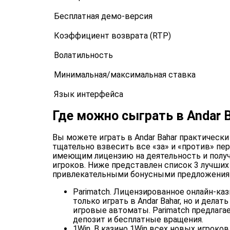
Бесплатная демо-версия
Коэффициент возврата (RTP)
Волатильность
Минимальная/максимальная ставка
Язык интерфейса
Где можно сыграть в Andar B
Вы можете играть в Andar Bahar практическ
тщательно взвесить все «за» и «против» пе
имеющим лицензию на деятельность и пол
игроков. Ниже представлен список 3 лучших
привлекательными бонусными предложениям
Parimatch. Лицензированное онлайн-ка
только играть в Andar Bahar, но и делат
игровые автоматы. Parimatch предлага
депозит и бесплатные вращения.
1Win. В казино 1Win всех новых игроко