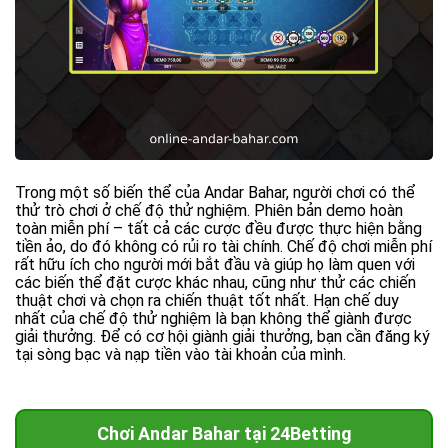
Trong một số biến thể của Andar Bahar, người chơi có thể
thử trò chơi ở chế độ thử nghiệm. Phiên bản demo hoàn
toàn miễn phí – tất cả các cược đều được thực hiện bằng
tiền ảo, do đó không có rủi ro tài chính. Chế độ chơi miễn phí
rất hữu ích cho người mới bắt đầu và giúp họ làm quen với
các biến thể đặt cược khác nhau, cũng như thử các chiến
thuật chơi và chọn ra chiến thuật tốt nhất. Hạn chế duy
nhất của chế độ thử nghiệm là bạn không thể giành được
giải thưởng. Để có cơ hội giành giải thưởng, bạn cần đăng ký
tại sòng bạc và nạp tiền vào tài khoản của mình.
Chơi Andar Bahar tại 24Betting