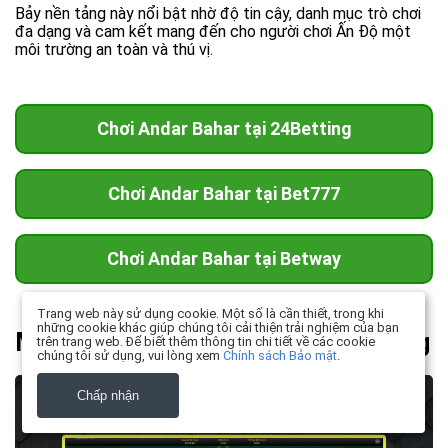
Bảy nền tảng này nổi bật nhờ độ tin cậy, danh mục trò chơi
đa dạng và cam kết mang đến cho người chơi Ấn Độ một
môi trường an toàn và thú vị.
Chơi Andar Bahar tại 24Betting
Chơi Andar Bahar tại Bet777
Chơi Andar Bahar tại Betway
Trang web này sử dụng cookie. Một số là cần thiết, trong khi
những cookie khác giúp chúng tôi cải thiện trải nghiệm của bạn
Mẹo để chơi Andar Bahar thành công
trên trang web. Để biết thêm thông tin chi tiết về các cookie
chúng tôi sử dụng, vui lòng xem
Chính sách Bảo mật
.
Chấp nhận