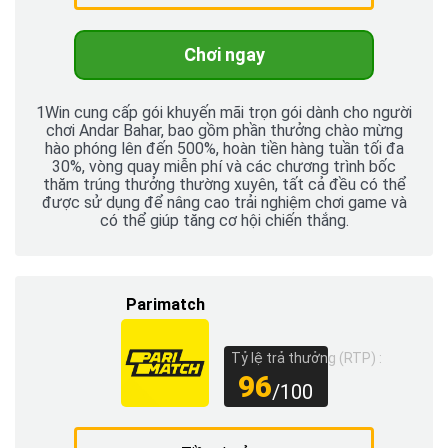
Chơi ngay
1Win cung cấp gói khuyến mãi trọn gói dành cho người
chơi Andar Bahar, bao gồm phần thưởng chào mừng
hào phóng lên đến 500%, hoàn tiền hàng tuần tối đa
30%, vòng quay miễn phí và các chương trình bốc
thăm trúng thưởng thường xuyên, tất cả đều có thể
được sử dụng để nâng cao trải nghiệm chơi game và
có thể giúp tăng cơ hội chiến thắng.
Parimatch
Tỷ lệ trả thưởng (RTP) :
96
/100