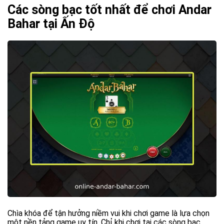
Các sòng bạc tốt nhất để chơi Andar
Bahar tại Ấn Độ
Chìa khóa để tận hưởng niềm vui khi chơi game là lựa chọn
một nền tảng game uy tín. Chỉ khi chơi tại các sòng bạc