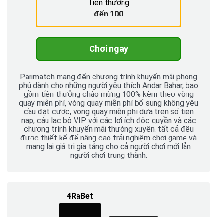
Tiền thưởng
đến 100
Chơi ngay
Parimatch mang đến chương trình khuyến mãi phong
phú dành cho những người yêu thích Andar Bahar, bao
gồm tiền thưởng chào mừng 100% kèm theo vòng
quay miễn phí, vòng quay miễn phí bổ sung không yêu
cầu đặt cược, vòng quay miễn phí dựa trên số tiền
nạp, câu lạc bộ VIP với các lợi ích độc quyền và các
chương trình khuyến mãi thường xuyên, tất cả đều
được thiết kế để nâng cao trải nghiệm chơi game và
mang lại giá trị gia tăng cho cả người chơi mới lẫn
người chơi trung thành.
4RaBet