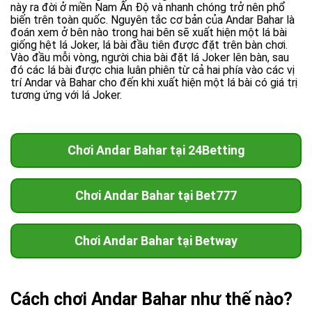
này ra đời ở miền Nam Ấn Độ và nhanh chóng trở nên phổ
biến trên toàn quốc. Nguyên tắc cơ bản của Andar Bahar là
đoán xem ở bên nào trong hai bên sẽ xuất hiện một lá bài
giống hệt lá Joker, lá bài đầu tiên được đặt trên bàn chơi.
Vào đầu mỗi vòng, người chia bài đặt lá Joker lên bàn, sau
đó các lá bài được chia luân phiên từ cả hai phía vào các vị
trí Andar và Bahar cho đến khi xuất hiện một lá bài có giá trị
tương ứng với lá Joker.
Chơi Andar Bahar tại 24Betting
Chơi Andar Bahar tại Bet777
Chơi Andar Bahar tại Betway
Cách chơi Andar Bahar như thế nào?