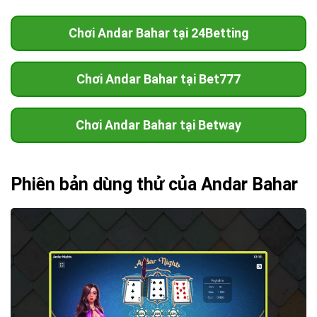
Chơi Andar Bahar tại 24Betting
Chơi Andar Bahar tại Bet777
Chơi Andar Bahar tại Betway
Phiên bản dùng thử của Andar Bahar