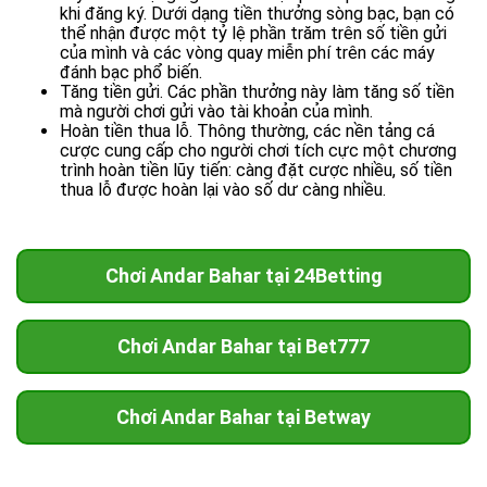
khi đăng ký. Dưới dạng tiền thưởng sòng bạc, bạn có
thể nhận được một tỷ lệ phần trăm trên số tiền gửi
của mình và các vòng quay miễn phí trên các máy
đánh bạc phổ biến.
Tăng tiền gửi. Các phần thưởng này làm tăng số tiền
mà người chơi gửi vào tài khoản của mình.
Hoàn tiền thua lỗ. Thông thường, các nền tảng cá
cược cung cấp cho người chơi tích cực một chương
trình hoàn tiền lũy tiến: càng đặt cược nhiều, số tiền
thua lỗ được hoàn lại vào số dư càng nhiều.
Chơi Andar Bahar tại 24Betting
Chơi Andar Bahar tại Bet777
Chơi Andar Bahar tại Betway