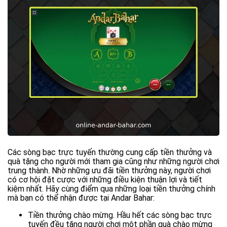
Các sòng bạc trực tuyến thường cung cấp tiền thưởng và
quà tặng cho người mới tham gia cũng như những người chơi
trung thành. Nhờ những ưu đãi tiền thưởng này, người chơi
có cơ hội đặt cược với những điều kiện thuận lợi và tiết
kiệm nhất. Hãy cùng điểm qua những loại tiền thưởng chính
mà bạn có thể nhận được tại Andar Bahar:
Tiền thưởng chào mừng. Hầu hết các sòng bạc trực
tuyến đều tặng người chơi một phần quà chào mừng