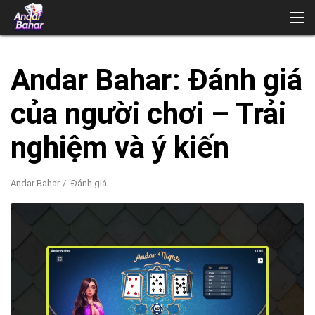
Andar Bahar: Đánh giá
của người chơi – Trải
nghiệm và ý kiến
Andar Bahar
Đánh giá
Sòng bạc Tốt nhất để Chơi
Nhà cung cấp