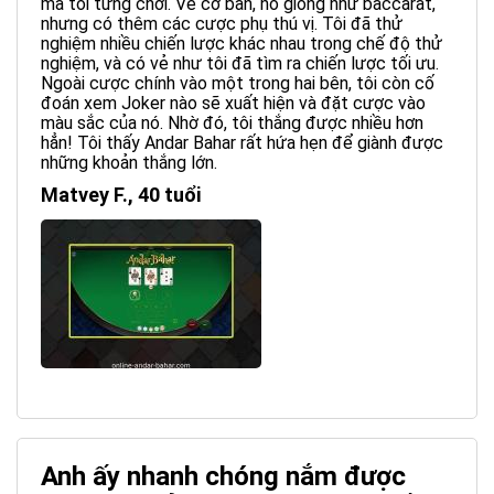
mà tôi từng chơi. Về cơ bản, nó giống như baccarat,
nhưng có thêm các cược phụ thú vị. Tôi đã thử
nghiệm nhiều chiến lược khác nhau trong chế độ thử
nghiệm, và có vẻ như tôi đã tìm ra chiến lược tối ưu.
Ngoài cược chính vào một trong hai bên, tôi còn cố
đoán xem Joker nào sẽ xuất hiện và đặt cược vào
màu sắc của nó. Nhờ đó, tôi thắng được nhiều hơn
hẳn! Tôi thấy Andar Bahar rất hứa hẹn để giành được
những khoản thắng lớn.
Matvey F., 40 tuổi
Anh ấy nhanh chóng nắm được