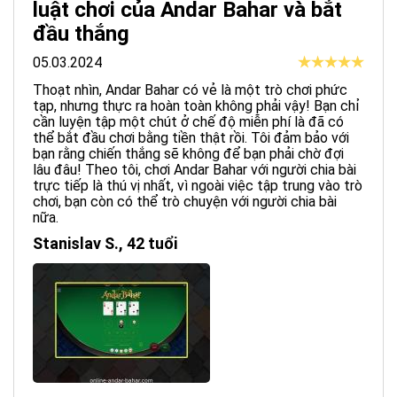
luật chơi của Andar Bahar và bắt
đầu thắng
05.03.2024
Thoạt nhìn, Andar Bahar có vẻ là một trò chơi phức
tạp, nhưng thực ra hoàn toàn không phải vậy! Bạn chỉ
cần luyện tập một chút ở chế độ miễn phí là đã có
thể bắt đầu chơi bằng tiền thật rồi. Tôi đảm bảo với
bạn rằng chiến thắng sẽ không để bạn phải chờ đợi
lâu đâu! Theo tôi, chơi Andar Bahar với người chia bài
trực tiếp là thú vị nhất, vì ngoài việc tập trung vào trò
chơi, bạn còn có thể trò chuyện với người chia bài
nữa.
Stanislav S., 42 tuổi