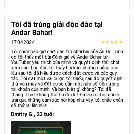
Tôi đã trúng giải độc đắc tại
Andar Bahar!
17.04.2024
Tôi chưa bao giờ chơi các trò chơi bài của Ấn Độ. Tình
cờ tôi thấy một bài đánh giá về Andar Bahar từ
YouTuber yêu thích của mình và quyết định thử chơi
xem sao. Lúc đầu tôi thấy hơi khó, nhưng chẳng bao
lâu sau tôi đã hiểu được cách đặt cược và các quy
tắc. Tôi đặt một vài cược tối thiểu, sau đó quyết định
thử vận may và đặt cược gần một nửa số tiền trong
tài khoản của mình. Và bạn biết gì không? Tôi đã
thắng. Thật không thể tin được! Đã lâu rồi tôi mới lại
trải qua những cảm xúc hồi hộp như vậy, tôi chắc chắn
sẽ thử lại lần nữa.
Dmitry G., 23 tuổi