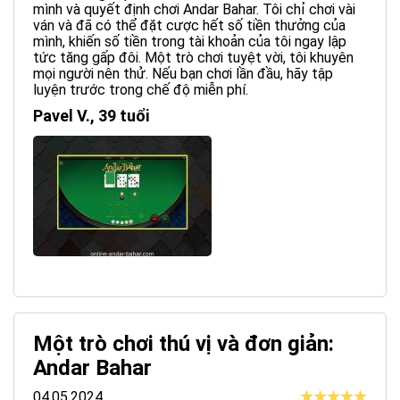
mình và quyết định chơi Andar Bahar. Tôi chỉ chơi vài
ván và đã có thể đặt cược hết số tiền thưởng của
mình, khiến số tiền trong tài khoản của tôi ngay lập
tức tăng gấp đôi. Một trò chơi tuyệt vời, tôi khuyên
mọi người nên thử. Nếu bạn chơi lần đầu, hãy tập
luyện trước trong chế độ miễn phí.
Pavel V., 39 tuổi
Một trò chơi thú vị và đơn giản:
Andar Bahar
04.05.2024