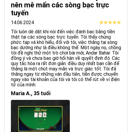
nên mê mẩn các sòng bạc trực
tuyến
14.06.2024
Tôi luôn dè dặt khi nói đến việc đánh bạc bằng tiền
thật tại các sòng bạc trực tuyến. Tôi thấy chúng
phức tạp và khó hiểu; đối với tôi, việc thắng tại sòng
bạc dường như là điều không thể. Một ngày nọ, chồng
tôi đề nghị thử một trò chơi bài mới, Andar Bahar. Tôi
đồng ý và chưa bao giờ hối hận về quyết định đó. Các
quy tắc hóa ra rất đơn giản: điều duy nhất bạn cần để
thắng là một chút may mắn và trực giác tốt. Tôi đã
thắng ngay từ những ván đầu tiên, tiền được chuyển
ngay vào tài khoản của tôi và tôi có thể rút về ví điện
tử của mình.
Maria A., 35 tuổi