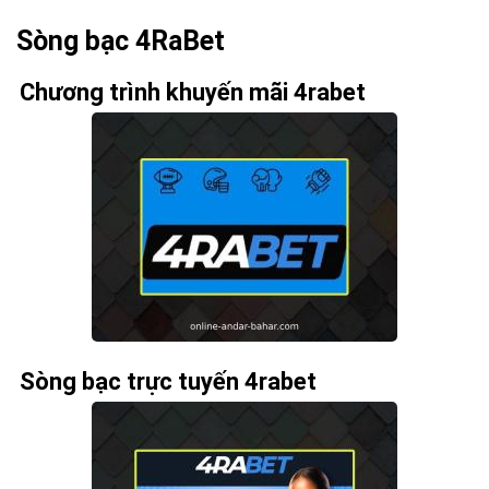
Sòng bạc 4RaBet
Chương trình khuyến mãi 4rabet
Sòng bạc trực tuyến 4rabet