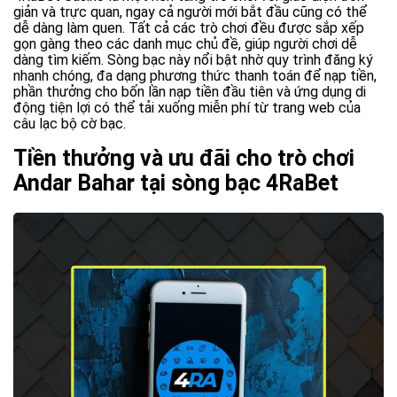
giản và trực quan, ngay cả người mới bắt đầu cũng có thể
dễ dàng làm quen. Tất cả các trò chơi đều được sắp xếp
gọn gàng theo các danh mục chủ đề, giúp người chơi dễ
dàng tìm kiếm. Sòng bạc này nổi bật nhờ quy trình đăng ký
nhanh chóng, đa dạng phương thức thanh toán để nạp tiền,
phần thưởng cho bốn lần nạp tiền đầu tiên và ứng dụng di
động tiện lợi có thể tải xuống miễn phí từ trang web của
câu lạc bộ cờ bạc.
Tiền thưởng và ưu đãi cho trò chơi
Andar Bahar tại sòng bạc 4RaBet