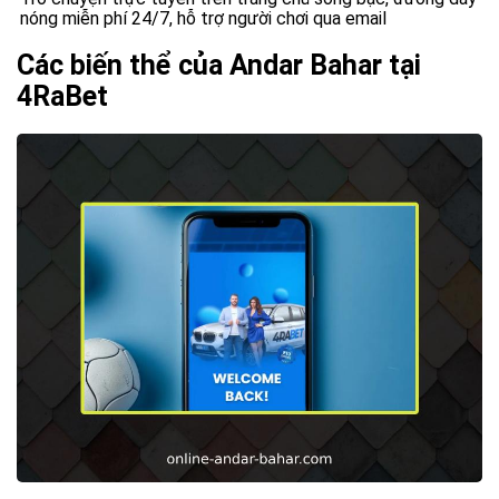
nóng miễn phí 24/7, hỗ trợ người chơi qua email
Các biến thể của Andar Bahar tại
4RaBet