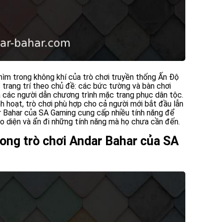
hìm trong không khí của trò chơi truyền thống Ấn Độ
 trang trí theo chủ đề: các bức tường và bàn chơi
à các người dẫn chương trình mặc trang phục dân tộc.
 hoạt, trò chơi phù hợp cho cả người mới bắt đầu lẫn
r Bahar của SA Gaming cung cấp nhiều tính năng để
iao diện và ẩn đi những tính năng mà họ chưa cần đến.
ong trò chơi Andar Bahar của SA