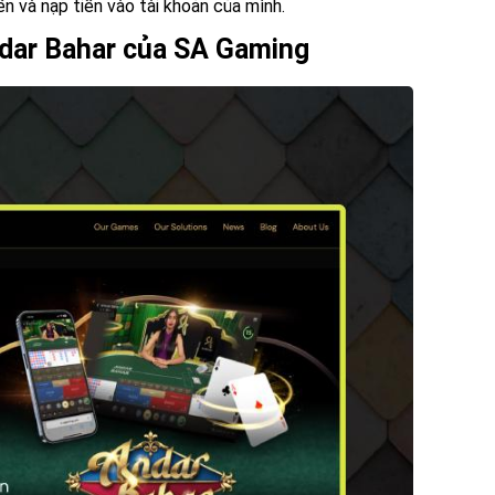
n và nạp tiền vào tài khoản của mình.
ndar Bahar của SA Gaming