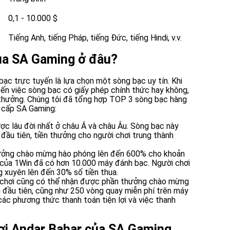
0,1 - 10.000 $
Tiếng Anh, tiếng Pháp, tiếng Đức, tiếng Hindi, v.v.
của SA Gaming ở đâu?
bạc trực tuyến là lựa chọn một sòng bạc uy tín. Khi
đến việc sòng bạc có giấy phép chính thức hay không,
n thưởng. Chúng tôi đã tổng hợp TOP 3 sòng bạc hàng
g cấp SA Gaming:
c lâu đời nhất ở châu Á và châu Âu. Sòng bạc này
đầu tiên, tiền thưởng cho người chơi trung thành
hưởng chào mừng hào phóng lên đến 600% cho khoản
ơi của 1Win đã có hơn 10.000 máy đánh bạc. Người chơi
 xuyên lên đến 30% số tiền thua.
i chơi cũng có thể nhận được phần thưởng chào mừng
n đầu tiên, cũng như 250 vòng quay miễn phí trên máy
các phương thức thanh toán tiện lợi và việc thanh
hơi Andar Bahar của SA Gaming