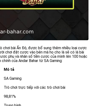
ò chơi bài Ấn Độ, được bổ sung thêm nhiều loại cược
gười chơi đặt cược vào bên mà họ cho là sẽ có lá bài
cược phụ và nhân số tiền cược của mình lên 100 hoặc
 chính của Andar Bahar từ SA Gaming:
Mô tả
SA Gaming
Trò chơi trực tiếp với các trò chơi bài
98,81%
Trung bình