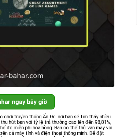
har ngay bây giờ
ò chơi truyền thống Ấn Độ, nơi bạn sẽ tìm thấy nhiều
 thu hút bạn với tỷ lệ trả thưởng cao lên đến 98,81%,
chế độ miễn phí hoa hồng. Bạn có thể thử vận may với
 trên cả máy tính và điện thoại thông minh. Để đặt