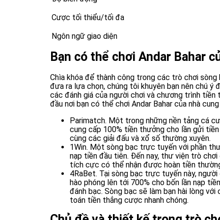
Cược tối thiểu/tối đa
Ngôn ngữ giao diện
Bạn có thể chơi Andar Bahar 
Chìa khóa để thành công trong các trò chơi sòng 
đưa ra lựa chọn, chúng tôi khuyên bạn nên chú ý 
các đánh giá của người chơi và chương trình tiề
đầu nơi bạn có thể chơi Andar Bahar của nhà cun
Parimatch. Một trong những nền tảng cá cượ
cung cấp 100% tiền thưởng cho lần gửi tiền 
cùng các giải đấu và xổ số thường xuyên.
1Win. Một sòng bạc trực tuyến với phần t
nạp tiền đầu tiên. Đến nay, thư viện trò ch
tích cực có thể nhận được hoàn tiền thường
4RaBet. Tại sòng bạc trực tuyến này, ngườ
hào phóng lên tới 700% cho bốn lần nạp tiề
đánh bạc. Sòng bạc sẽ làm bạn hài lòng với 
toán tiền thắng cược nhanh chóng.
Chủ đề và thiết kế trong trò c