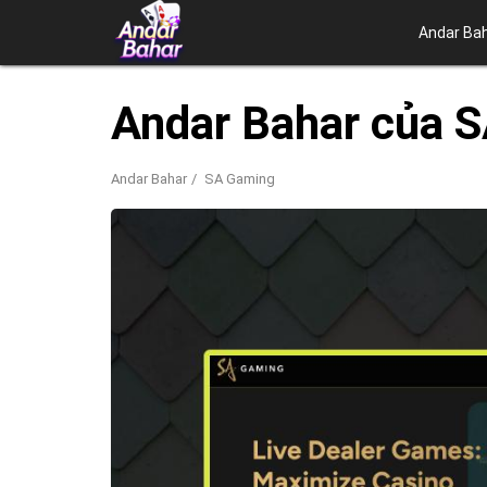
Andar Ba
Andar Bahar của 
Andar Bahar
SA Gaming