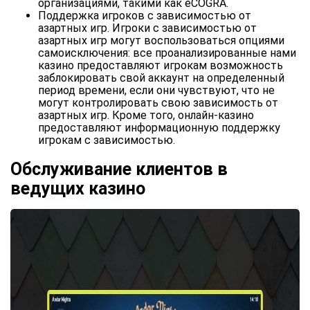
организациями, такими как eCOGRA.
Поддержка игроков с зависимостью от
азартных игр. Игроки с зависимостью от
азартных игр могут воспользоваться опциями
самоисключения: все проанализированные нами
казино предоставляют игрокам возможность
заблокировать свой аккаунт на определенный
период времени, если они чувствуют, что не
могут контролировать свою зависимость от
азартных игр. Кроме того, онлайн-казино
предоставляют информационную поддержку
игрокам с зависимостью.
Обслуживание клиентов в
ведущих казино