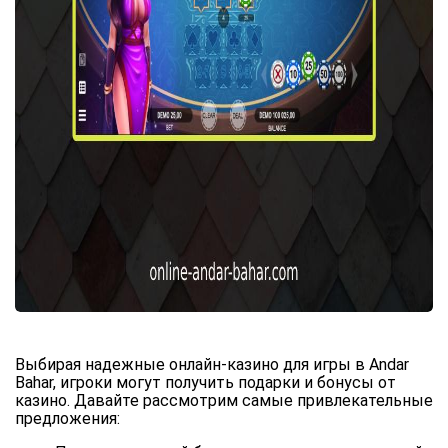
Выбирая надежные онлайн-казино для игры в Andar
Bahar, игроки могут получить подарки и бонусы от
казино. Давайте рассмотрим самые привлекательные
предложения: