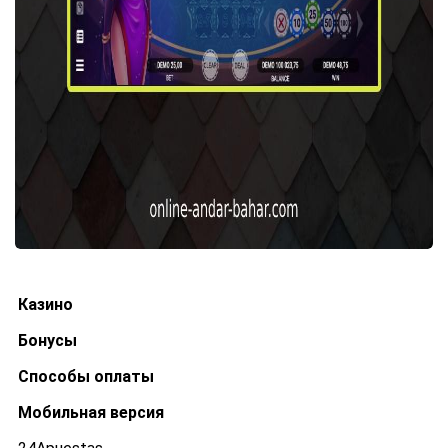
Казино
Бонусы
Способы оплаты
Мобильная версия