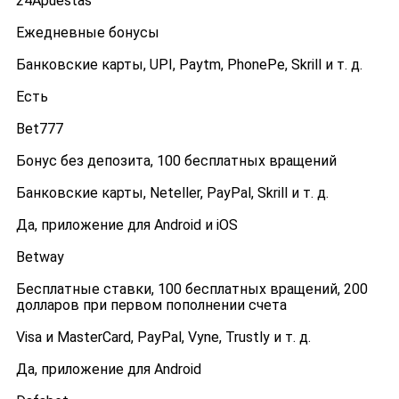
24Apuestas
Ежедневные бонусы
Банковские карты, UPI, Paytm, PhonePe, Skrill и т. д.
Есть
Bet777
Бонус без депозита, 100 бесплатных вращений
Банковские карты, Neteller, PayPal, Skrill и т. д.
Да, приложение для Android и iOS
Betway
Бесплатные ставки, 100 бесплатных вращений, 200
долларов при первом пополнении счета
Visa и MasterCard, PayPal, Vyne, Trustly и т. д.
Да, приложение для Android