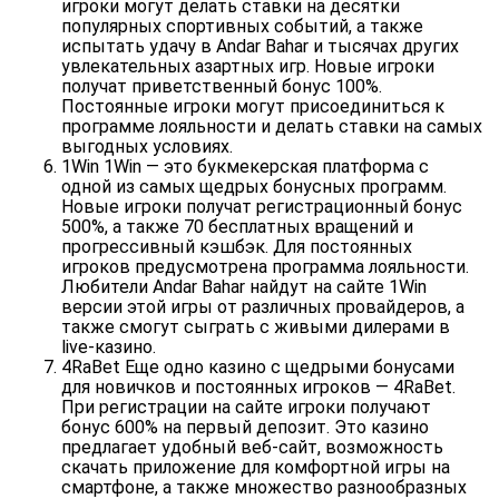
игроки могут делать ставки на десятки
популярных спортивных событий, а также
испытать удачу в Andar Bahar и тысячах других
увлекательных азартных игр. Новые игроки
получат приветственный бонус 100%.
Постоянные игроки могут присоединиться к
программе лояльности и делать ставки на самых
выгодных условиях.
1Win 1Win — это букмекерская платформа с
одной из самых щедрых бонусных программ.
Новые игроки получат регистрационный бонус
500%, а также 70 бесплатных вращений и
прогрессивный кэшбэк. Для постоянных
игроков предусмотрена программа лояльности.
Любители Andar Bahar найдут на сайте 1Win
версии этой игры от различных провайдеров, а
также смогут сыграть с живыми дилерами в
live-казино.
4RaBet Еще одно казино с щедрыми бонусами
для новичков и постоянных игроков — 4RaBet.
При регистрации на сайте игроки получают
бонус 600% на первый депозит. Это казино
предлагает удобный веб-сайт, возможность
скачать приложение для комфортной игры на
смартфоне, а также множество разнообразных