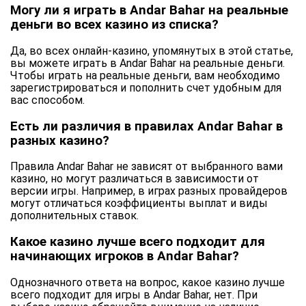
Могу ли я играть в Andar Bahar на реальные
деньги во всех казино из списка?
Да, во всех онлайн-казино, упомянутых в этой статье,
вы можете играть в Andar Bahar на реальные деньги.
Чтобы играть на реальные деньги, вам необходимо
зарегистрироваться и пополнить счет удобным для
вас способом.
Есть ли различия в правилах Andar Bahar в
разных казино?
Правила Andar Bahar не зависят от выбранного вами
казино, но могут различаться в зависимости от
версии игры. Например, в играх разных провайдеров
могут отличаться коэффициенты выплат и виды
дополнительных ставок.
Какое казино лучше всего подходит для
начинающих игроков в Andar Bahar?
Однозначного ответа на вопрос, какое казино лучше
всего подходит для игры в Andar Bahar, нет. При