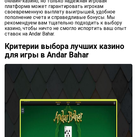
онлайн-казино, но только надежная игровая
платформа может гарантировать игрокам
своевременную выплату выигрышей, удобное
пополнение счета и справедливые бонусы. Мы
рекомендуем вам тщательно подходить к выбору
казино, чтобы ничто не смогло испортить ваш опыт
ставок на Andar Bahar.
Критерии выбора лучших казино
для игры в Andar Bahar