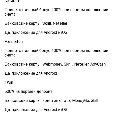
Dafabet
Приветственный бонус 200% при первом пополнении
счета
Банковские карты, Skrill, Neteller
Да, приложение для Android и iOS
Parimatch
Приветственный бонус 100% при первом пополнении
счета
Банковские карты, Webmoney, Skrill, Neteller, AdvCash
Да, приложение для Android
1Win
500% на первый депозит
Банковские карты, криптовалюта, MoneyGo, Skill
Да, приложение для Android и iOS