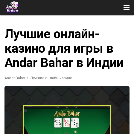
Лучшие онлайн-
казино для игры в
Andar Bahar в Индии
Andar Bahar
Лучшие онлайн-казино
Лучшие Казино для Игры
Провайдеры