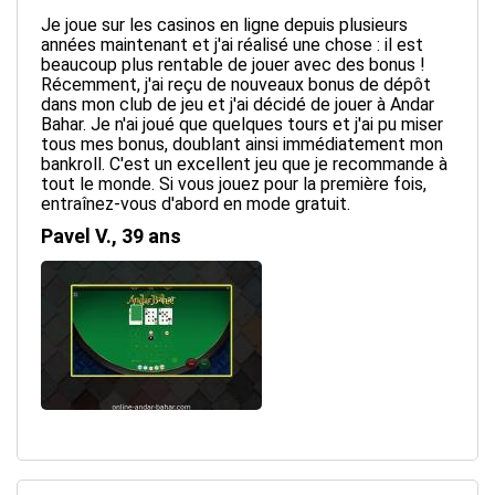
Je joue sur les casinos en ligne depuis plusieurs
années maintenant et j'ai réalisé une chose : il est
beaucoup plus rentable de jouer avec des bonus !
Récemment, j'ai reçu de nouveaux bonus de dépôt
dans mon club de jeu et j'ai décidé de jouer à Andar
Bahar. Je n'ai joué que quelques tours et j'ai pu miser
tous mes bonus, doublant ainsi immédiatement mon
bankroll. C'est un excellent jeu que je recommande à
tout le monde. Si vous jouez pour la première fois,
entraînez-vous d'abord en mode gratuit.
Pavel V., 39 ans