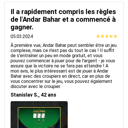
Il a rapidement compris les règles
de l'Andar Bahar et a commencé à
gagner.
05.03.2024
À première vue, Andar Bahar peut sembler être un jeu
complexe, mais ce n'est pas du tout le cas ! Il suffit
de s'entraîner un peu en mode gratuit, et vous
pouvez commencer à jouer pour de l'argent - je vous
assure que la victoire ne se fera pas attendre ! A
mon avis, le plus intéressant est de jouer à Andar
Bahar avec des croupiers en direct, car en plus de
vous concentrer sur le jeu, vous pouvez également
discuter avec le croupier.
Stanislav S., 42 ans