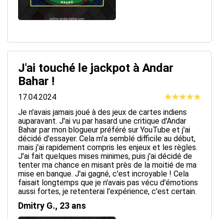
J'ai touché le jackpot à Andar
Bahar !
17.04.2024
Je n'avais jamais joué à des jeux de cartes indiens
auparavant. J'ai vu par hasard une critique d'Andar
Bahar par mon blogueur préféré sur YouTube et j'ai
décidé d'essayer. Cela m'a semblé difficile au début,
mais j'ai rapidement compris les enjeux et les règles.
J'ai fait quelques mises minimes, puis j'ai décidé de
tenter ma chance en misant près de la moitié de ma
mise en banque. J'ai gagné, c'est incroyable ! Cela
faisait longtemps que je n'avais pas vécu d'émotions
aussi fortes, je retenterai l'expérience, c'est certain.
Dmitry G., 23 ans