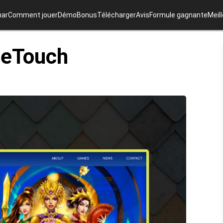
har
Comment jouer
Démo
Bonus
Télécharger
Avis
Formule gagnante
Meil
neTouch