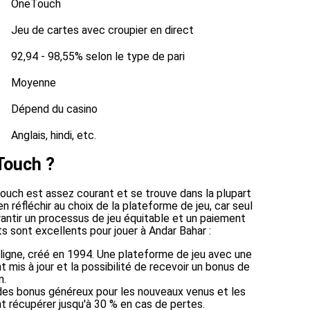
OneTouch
Jeu de cartes avec croupier en direct
92,94 - 98,55% selon le type de pari
Moyenne
Dépend du casino
Anglais, hindi, etc.
Touch ?
ouch est assez courant et se trouve dans la plupart
n réfléchir au choix de la plateforme de jeu, car seul
rantir un processus de jeu équitable et un paiement
ts sont excellents pour jouer à Andar Bahar :
 ligne, créé en 1994. Une plateforme de jeu avec une
t mis à jour et la possibilité de recevoir un bonus de
n.
 des bonus généreux pour les nouveaux venus et les
nt récupérer jusqu'à 30 % en cas de pertes.