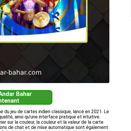
Andar Bahar
ntenant
du jeu de cartes indien classique, lancé en 2021. Le
lité, ainsi qu'une interface pratique et intuitive.
r sur la couleur, la couleur et la valeur de la carte
nctions de chat et de mise automatique sont également