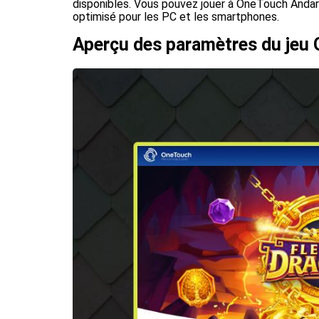
disponibles. Vous pouvez jouer à OneTouch Andar B
optimisé pour les PC et les smartphones.
Aperçu des paramètres du jeu