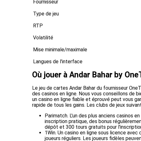
Fournisseur
Type de jeu
RTP
Volatilité
Mise minimale/maximale
Langues de l'interface
Où jouer à Andar Bahar by One
Le jeu de cartes Andar Bahar du fournisseur OneT
des casinos en ligne. Nous vous conseillons de bie
un casino en ligne fiable et éprouvé peut vous ga
rapide de tous les gains. Les clubs de jeux suivan
Parimatch. L'un des plus anciens casinos en
inscription pratique, des bonus régulièremen
dépôt et 300 tours gratuits pour l'inscriptio
1Win. Un casino en ligne sous licence avec
joueurs réguliers. Les joueurs fidèles peuve