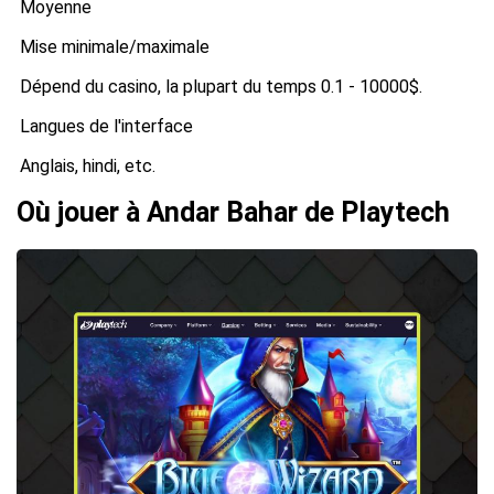
Moyenne
Mise minimale/maximale
Dépend du casino, la plupart du temps 0.1 - 10000$.
Langues de l'interface
Anglais, hindi, etc.
Où jouer à Andar Bahar de Playtech