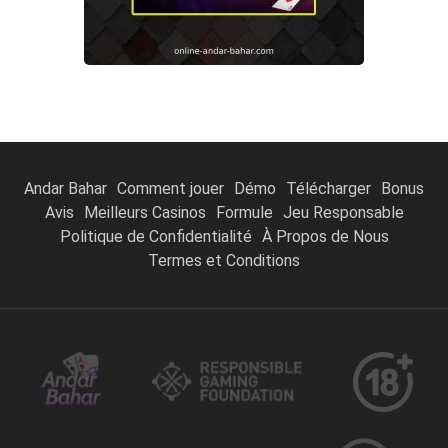
Andar Bahar
Comment jouer
Démo
Télécharger
Bonus
Avis
Meilleurs Casinos
Formule
Jeu Responsable
Politique de Confidentialité
À Propos de Nous
Termes et Conditions