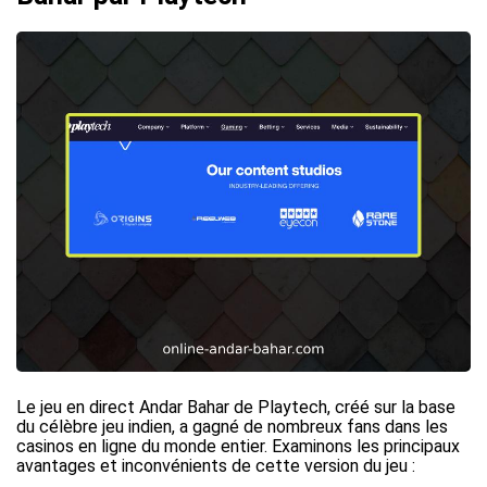
Le jeu en direct Andar Bahar de Playtech, créé sur la base
du célèbre jeu indien, a gagné de nombreux fans dans les
casinos en ligne du monde entier. Examinons les principaux
avantages et inconvénients de cette version du jeu :