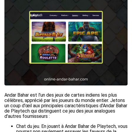
Andar Bahar est l'un des jeux de cartes indiens les plus
célèbres, apprécié par les joueurs du monde entier. Jetons
un coup d'œil aux principales caractéristiques d'Andar Bahar
de Playtech qui distinguent ce jeu des jeux analogues
d'autres fournisseurs :
Chat du jeu. En jouant à Andar Bahar de Playtech, vous
pourrez non seulement essayer les faveurs de la