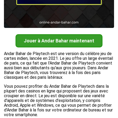
Jouer à Andar Bahar maintenant
Andar Bahar de Playtech est une version du célèbre jeu de
cartes indien, lancée en 2021. Le jeu offre un large éventail
de paris, ce qui fait que l'Andar Bahar de Playtech convient
aussi bien aux débutants qu'aux gros joueurs. Dans Andar
Bahar de Playtech, vous trouverez à la fois des paris
classiques et des paris latéraux.
Vous pouvez profiter du Andar Bahar de Playtech dans la
plupart des casinos en ligne qui proposent des jeux avec
croupier en direct. Le jeu est disponible sur une variété
d'appareils et de systèmes d'exploitation, y compris
Android, Apple et Windows, ce qui vous permet de profiter
d'Andar Bahar à la fois sur votre ordinateur de bureau et sur
votre smartphone.