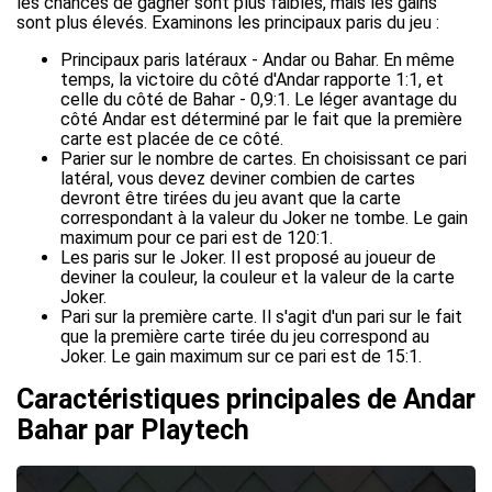
les chances de gagner sont plus faibles, mais les gains
sont plus élevés. Examinons les principaux paris du jeu :
Principaux paris latéraux - Andar ou Bahar. En même
temps, la victoire du côté d'Andar rapporte 1:1, et
celle du côté de Bahar - 0,9:1. Le léger avantage du
côté Andar est déterminé par le fait que la première
carte est placée de ce côté.
Parier sur le nombre de cartes. En choisissant ce pari
latéral, vous devez deviner combien de cartes
devront être tirées du jeu avant que la carte
correspondant à la valeur du Joker ne tombe. Le gain
maximum pour ce pari est de 120:1.
Les paris sur le Joker. Il est proposé au joueur de
deviner la couleur, la couleur et la valeur de la carte
Joker.
Pari sur la première carte. Il s'agit d'un pari sur le fait
que la première carte tirée du jeu correspond au
Joker. Le gain maximum sur ce pari est de 15:1.
Caractéristiques principales de Andar
Bahar par Playtech