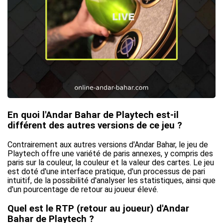
En quoi l'Andar Bahar de Playtech est-il
différent des autres versions de ce jeu ?
Contrairement aux autres versions d'Andar Bahar, le jeu de
Playtech offre une variété de paris annexes, y compris des
paris sur la couleur, la couleur et la valeur des cartes. Le jeu
est doté d'une interface pratique, d'un processus de pari
intuitif, de la possibilité d'analyser les statistiques, ainsi que
d'un pourcentage de retour au joueur élevé.
Quel est le RTP (retour au joueur) d'Andar
Bahar de Playtech ?