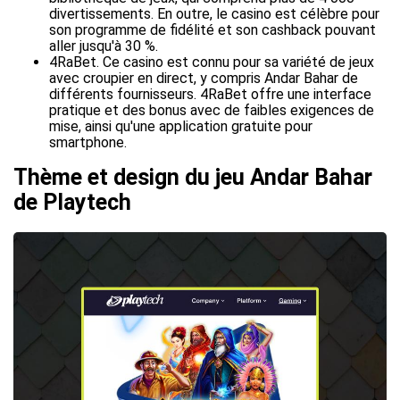
divertissements. En outre, le casino est célèbre pour
son programme de fidélité et son cashback pouvant
aller jusqu'à 30 %.
4RaBet. Ce casino est connu pour sa variété de jeux
avec croupier en direct, y compris Andar Bahar de
différents fournisseurs. 4RaBet offre une interface
pratique et des bonus avec de faibles exigences de
mise, ainsi qu'une application gratuite pour
smartphone.
Thème et design du jeu Andar Bahar
de Playtech