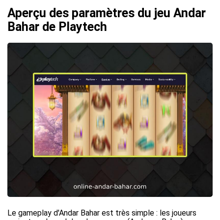
Aperçu des paramètres du jeu Andar
Bahar de Playtech
Le gameplay d'Andar Bahar est très simple : les joueurs