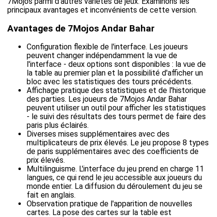
7Mojos parmi d'autres variétés de jeux. Examinons les
principaux avantages et inconvénients de cette version.
Avantages de 7Mojos Andar Bahar
Configuration flexible de l'interface. Les joueurs
peuvent changer indépendamment la vue de
l'interface - deux options sont disponibles : la vue de
la table au premier plan et la possibilité d'afficher un
bloc avec les statistiques des tours précédents.
Affichage pratique des statistiques et de l'historique
des parties. Les joueurs de 7Mojos Andar Bahar
peuvent utiliser un outil pour afficher les statistiques
- le suivi des résultats des tours permet de faire des
paris plus éclairés.
Diverses mises supplémentaires avec des
multiplicateurs de prix élevés. Le jeu propose 8 types
de paris supplémentaires avec des coefficients de
prix élevés.
Multilinguisme. L'interface du jeu prend en charge 11
langues, ce qui rend le jeu accessible aux joueurs du
monde entier. La diffusion du déroulement du jeu se
fait en anglais.
Observation pratique de l'apparition de nouvelles
cartes. La pose des cartes sur la table est