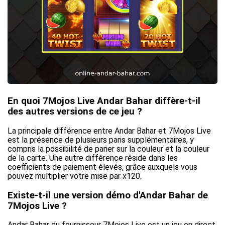
En quoi 7Mojos Live Andar Bahar diffère-t-il
des autres versions de ce jeu ?
La principale différence entre Andar Bahar et 7Mojos Live
est la présence de plusieurs paris supplémentaires, y
compris la possibilité de parier sur la couleur et la couleur
de la carte. Une autre différence réside dans les
coefficients de paiement élevés, grâce auxquels vous
pouvez multiplier votre mise par x120.
Existe-t-il une version démo d'Andar Bahar de
7Mojos Live ?
Andar Bahar du fournisseur 7Mojos Live est un jeu en direct