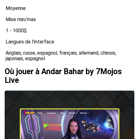
Moyenne
Mise min/max
1 - 1000$
Langues de l'interface
Anglais, russe, espagnol, français, allemand, chinois,
japonais, espagnol
Où jouer à Andar Bahar by 7Mojos
Live