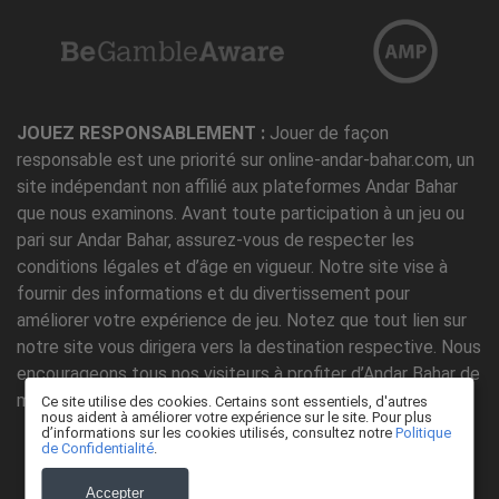
JOUEZ RESPONSABLEMENT :
Jouer de façon
responsable est une priorité sur online-andar-bahar.com, un
site indépendant non affilié aux plateformes Andar Bahar
que nous examinons. Avant toute participation à un jeu ou
pari sur Andar Bahar, assurez-vous de respecter les
conditions légales et d’âge en vigueur. Notre site vise à
fournir des informations et du divertissement pour
améliorer votre expérience de jeu. Notez que tout lien sur
notre site vous dirigera vers la destination respective. Nous
encourageons tous nos visiteurs à profiter d’Andar Bahar de
manière responsable et dans leurs limites.
Ce site utilise des cookies. Certains sont essentiels, d'autres
nous aident à améliorer votre expérience sur le site. Pour plus
d’informations sur les cookies utilisés, consultez notre
Politique
de Confidentialité
.
Accepter