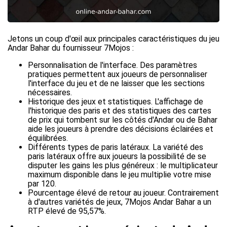
Jetons un coup d'œil aux principales caractéristiques du jeu
Andar Bahar du fournisseur 7Mojos :
Personnalisation de l'interface. Des paramètres
pratiques permettent aux joueurs de personnaliser
l'interface du jeu et de ne laisser que les sections
nécessaires.
Historique des jeux et statistiques. L'affichage de
l'historique des paris et des statistiques des cartes
de prix qui tombent sur les côtés d'Andar ou de Bahar
aide les joueurs à prendre des décisions éclairées et
équilibrées.
Différents types de paris latéraux. La variété des
paris latéraux offre aux joueurs la possibilité de se
disputer les gains les plus généreux : le multiplicateur
maximum disponible dans le jeu multiplie votre mise
par 120.
Pourcentage élevé de retour au joueur. Contrairement
à d'autres variétés de jeux, 7Mojos Andar Bahar a un
RTP élevé de 95,57%.