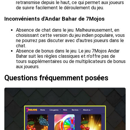
retransmise depuis le haut, ce qui permet aux joueurs
de suivre facilement le déroulement du jeu.
Inconvénients d'Andar Bahar de 7Mojos
Absence de chat dans le jeu. Malheureusement, en
choisissant cette version du jeu indien populaire, vous
ne pourrez pas discuter avec d'autres joueurs dans le
chat.
Absence de bonus dans le jeu. Le jeu 7Mojos Andar
Bahar suit les règles classiques et n'offre pas de
tours supplémentaires ou de multiplicateurs de bonus
aux joueurs.
Questions fréquemment posées