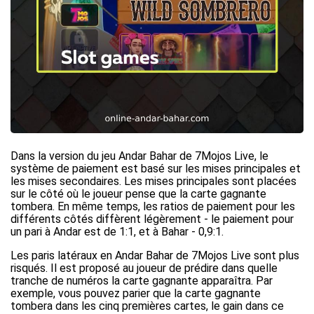
Dans la version du jeu Andar Bahar de 7Mojos Live, le
système de paiement est basé sur les mises principales et
les mises secondaires. Les mises principales sont placées
sur le côté où le joueur pense que la carte gagnante
tombera. En même temps, les ratios de paiement pour les
différents côtés diffèrent légèrement - le paiement pour
un pari à Andar est de 1:1, et à Bahar - 0,9:1.
Les paris latéraux en Andar Bahar de 7Mojos Live sont plus
risqués. Il est proposé au joueur de prédire dans quelle
tranche de numéros la carte gagnante apparaîtra. Par
exemple, vous pouvez parier que la carte gagnante
tombera dans les cinq premières cartes, le gain dans ce