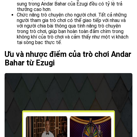
sung trong Andar Bahar của Ezugi đều có tỷ lệ trả
thưởng cao hơn.
Chức năng trò chuyện cho người chơi. Tất cả những
người tham gia trò chơi có thể giao tiếp với nhau và
với người chia bài thông qua tính năng trò chuyện
trong trò chơi, giúp bạn hoàn toàn đắm chìm trong
không khí của trò chơi và cảm thấy như một vị khách
tại sòng bạc thực tế.
Ưu và nhược điểm của trò chơi Andar
Bahar từ Ezugi