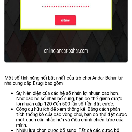
Một số tính năng nổi bật nhất của trò chơi Andar Bahar từ
nhà cung cấp Ezugi bao gồm:
Sự hiện diện của các hệ số nhân lợi nhuận cao hơn.
Nhờ các hệ số nhân bổ sung, bạn có thể giành được
lợi nhuận gấp 120 đến 500 lần số tiền đặt cược.
Công cụ hữu ích để xem thống kê. Bằng cách phân
tích thống kê của các vòng chơi, bạn có thể đặt cược
một cách cân nhắc hơn và điều chỉnh chiến lược của
mình.
Nhiều lựa chọn cược bổ sung. Tất cả các cược bổ