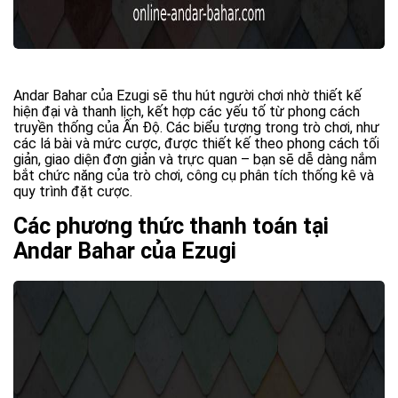
Andar Bahar của Ezugi sẽ thu hút người chơi nhờ thiết kế
hiện đại và thanh lịch, kết hợp các yếu tố từ phong cách
truyền thống của Ấn Độ. Các biểu tượng trong trò chơi, như
các lá bài và mức cược, được thiết kế theo phong cách tối
giản, giao diện đơn giản và trực quan – bạn sẽ dễ dàng nắm
bắt chức năng của trò chơi, công cụ phân tích thống kê và
quy trình đặt cược.
Các phương thức thanh toán tại
Andar Bahar của Ezugi