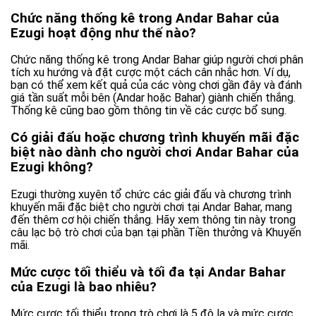
Chức năng thống kê trong Andar Bahar của
Ezugi hoạt động như thế nào?
Chức năng thống kê trong Andar Bahar giúp người chơi phân
tích xu hướng và đặt cược một cách cân nhắc hơn. Ví dụ,
bạn có thể xem kết quả của các vòng chơi gần đây và đánh
giá tần suất mỗi bên (Andar hoặc Bahar) giành chiến thắng.
Thống kê cũng bao gồm thông tin về các cược bổ sung.
Có giải đấu hoặc chương trình khuyến mãi đặc
biệt nào dành cho người chơi Andar Bahar của
Ezugi không?
Ezugi thường xuyên tổ chức các giải đấu và chương trình
khuyến mãi đặc biệt cho người chơi tại Andar Bahar, mang
đến thêm cơ hội chiến thắng. Hãy xem thông tin này trong
câu lạc bộ trò chơi của bạn tại phần Tiền thưởng và Khuyến
mãi.
Mức cược tối thiểu và tối đa tại Andar Bahar
của Ezugi là bao nhiêu?
Mức cược tối thiểu trong trò chơi là 5 đô la và mức cược