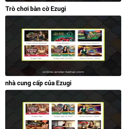
Trò chơi bàn cờ Ezugi
nhà cung cấp của Ezugi