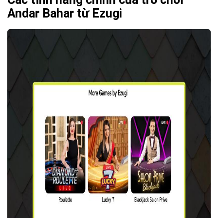
Andar Bahar từ Ezugi