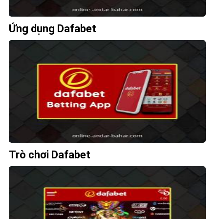
Ứng dụng Dafabet
Trò chơi Dafabet