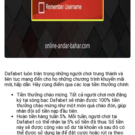
Dafabet luôn trân trọng những người chơi trung thành và
liên tục mang đến cho họ những chương trình khuyến mãi
mới, hấp dẫn. Hãy cùng điểm qua các loại tiền thưởng chính:
Tiền thưởng chào mừng. Tất cả người chơi mới đăng
ký tại sòng bạc Dafabet sẽ nhận được 100% tiền
thưởng chào mừng như một món quà chào đón, giúp
nhân đôi số tiền nạp đầu tiên.
Hoàn tiền hàng tuần 5%. Mỗi tuần, người chơi tại
Dafabet có thể nhận lại 5% số tiền đã thua. Số tiền
này sẽ được cộng vào số dư tài khoản và sau đó có
thể được sử dụng lại để đặt cược hoặc rút ra theo