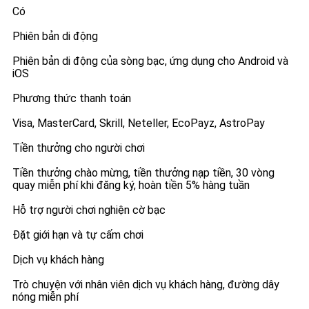
Có
Phiên bản di động
Phiên bản di động của sòng bạc, ứng dụng cho Android và
iOS
Phương thức thanh toán
Visa, MasterCard, Skrill, Neteller, EcoPayz, AstroPay
Tiền thưởng cho người chơi
Tiền thưởng chào mừng, tiền thưởng nạp tiền, 30 vòng
quay miễn phí khi đăng ký, hoàn tiền 5% hàng tuần
Hỗ trợ người chơi nghiện cờ bạc
Đặt giới hạn và tự cấm chơi
Dịch vụ khách hàng
Trò chuyện với nhân viên dịch vụ khách hàng, đường dây
nóng miễn phí