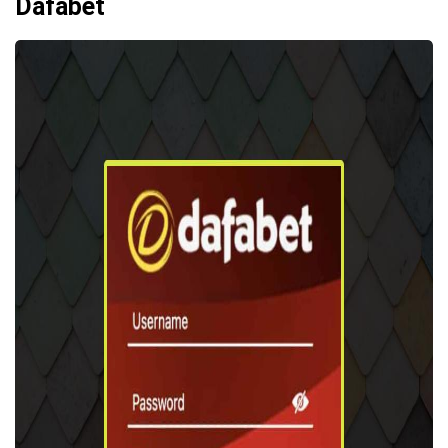
Dafabet