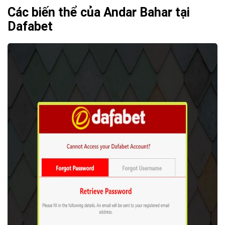
Các biến thể của Andar Bahar tại
Dafabet