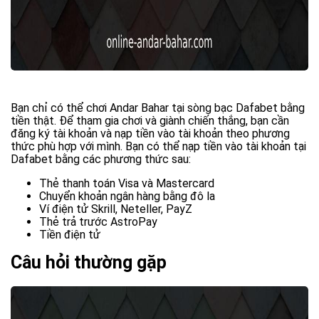
Bạn chỉ có thể chơi Andar Bahar tại sòng bạc Dafabet bằng
tiền thật. Để tham gia chơi và giành chiến thắng, bạn cần
đăng ký tài khoản và nạp tiền vào tài khoản theo phương
thức phù hợp với mình. Bạn có thể nạp tiền vào tài khoản tại
Dafabet bằng các phương thức sau:
Thẻ thanh toán Visa và Mastercard
Chuyển khoản ngân hàng bằng đô la
Ví điện tử Skrill, Neteller, PayZ
Thẻ trả trước AstroPay
Tiền điện tử
Câu hỏi thường gặp