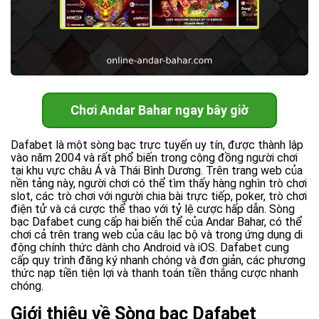
Chơi Andar Bahar ngay bây giờ
Dafabet là một sòng bạc trực tuyến uy tín, được thành lập
vào năm 2004 và rất phổ biến trong cộng đồng người chơi
tại khu vực châu Á và Thái Bình Dương. Trên trang web của
nền tảng này, người chơi có thể tìm thấy hàng nghìn trò chơi
slot, các trò chơi với người chia bài trực tiếp, poker, trò chơi
điện tử và cá cược thể thao với tỷ lệ cược hấp dẫn. Sòng
bạc Dafabet cung cấp hai biến thể của Andar Bahar, có thể
chơi cả trên trang web của câu lạc bộ và trong ứng dụng di
động chính thức dành cho Android và iOS. Dafabet cung
cấp quy trình đăng ký nhanh chóng và đơn giản, các phương
thức nạp tiền tiện lợi và thanh toán tiền thắng cược nhanh
chóng.
Giới thiệu về Sòng bạc Dafabet