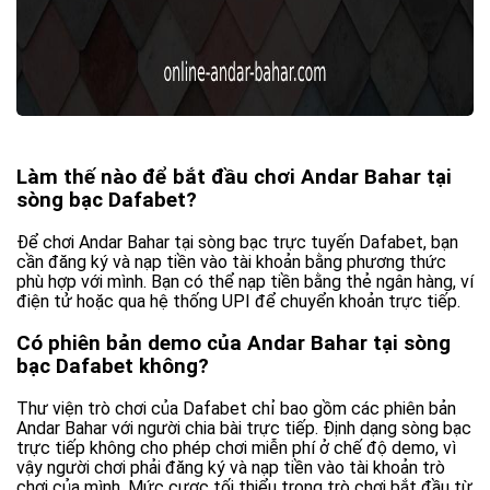
Làm thế nào để bắt đầu chơi Andar Bahar tại
sòng bạc Dafabet?
Để chơi Andar Bahar tại sòng bạc trực tuyến Dafabet, bạn
cần đăng ký và nạp tiền vào tài khoản bằng phương thức
phù hợp với mình. Bạn có thể nạp tiền bằng thẻ ngân hàng, ví
điện tử hoặc qua hệ thống UPI để chuyển khoản trực tiếp.
Có phiên bản demo của Andar Bahar tại sòng
bạc Dafabet không?
Thư viện trò chơi của Dafabet chỉ bao gồm các phiên bản
Andar Bahar với người chia bài trực tiếp. Định dạng sòng bạc
trực tiếp không cho phép chơi miễn phí ở chế độ demo, vì
vậy người chơi phải đăng ký và nạp tiền vào tài khoản trò
chơi của mình. Mức cược tối thiểu trong trò chơi bắt đầu từ