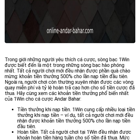
Trong giới những người yêu thích cá cược, sòng bạc 1Win
được biết đến là một trong những sòng bạc hào phóng
nhất. Tất cả người chơi mới đều nhận được phần quà chào
mừng: khoản tiền thưởng 500% cho lần nạp tiền đầu tiên.
Ngoài ra, người chơi còn thường xuyên nhận được các vòng
quay miễn phí và tỷ lệ hoàn trả cao hơn cho số tiền cược đã
thua. Hãy cùng xem các khoản tiền thưởng phổ biến nhất
của 1Win cho cá cược Andar Bahar:
Tiền thưởng khi nạp tiền. 1Win cung cấp nhiều loại tiền
thưởng khi nạp tiền – ví dụ, tất cả người chơi mới đều
nhận được khoản tiền thưởng 500% cho lần nạp tiền
đầu tiên.
Hoàn tiền. Tất cả người chơi tại 1Win đều nhận được
khoản hoàn tiền hàng tuần cho số tiền đã thua. Mức