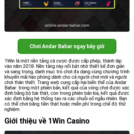
Chơi Andar Bahar ngay bây giờ
1Win là một nền tảng cá cược được cấp phép, thành lập
vào năm 2018. Nền tảng này nổi bật nhờ thiết kế đơn giản
và sang trọng, danh mục trò chơi đa dạng cùng chương trình
khuyến mãi hào phóng dành cho cả người chơi mới và người
chơi thân thiết. Trang web cung cấp hai biến thể của Andar
Bahar: trong một phiên bản, kết quả của vòng chơi được xác
định bằng bộ bài thật, còn trong phiên bản kia, kết quả được
xác định bằng hệ thống tạo ra các chuỗi số ngẫu nhiên. Bạn
có thể chơi bằng tiền thật hoặc miễn phí trong chế độ thử
nghiệm.
Giới thiệu về 1Win Casino