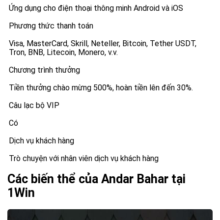
Ứng dụng cho điện thoại thông minh Android và iOS
Phương thức thanh toán
Visa, MasterCard, Skrill, Neteller, Bitcoin, Tether USDT,
Tron, BNB, Litecoin, Monero, v.v.
Chương trình thưởng
Tiền thưởng chào mừng 500%, hoàn tiền lên đến 30%.
Câu lạc bộ VIP
Có
Dịch vụ khách hàng
Trò chuyện với nhân viên dịch vụ khách hàng
Các biến thể của Andar Bahar tại
1Win