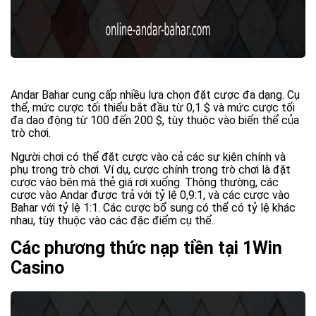
Andar Bahar cung cấp nhiều lựa chọn đặt cược đa dạng. Cụ
thể, mức cược tối thiểu bắt đầu từ 0,1 $ và mức cược tối
đa dao động từ 100 đến 200 $, tùy thuộc vào biến thể của
trò chơi.
Người chơi có thể đặt cược vào cả các sự kiện chính và
phụ trong trò chơi. Ví dụ, cược chính trong trò chơi là đặt
cược vào bên mà thẻ giá rơi xuống. Thông thường, các
cược vào Andar được trả với tỷ lệ 0,9:1, và các cược vào
Bahar với tỷ lệ 1:1. Các cược bổ sung có thể có tỷ lệ khác
nhau, tùy thuộc vào các đặc điểm cụ thể.
Các phương thức nạp tiền tại 1Win
Casino