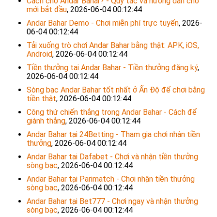
Cách cho Andar Bahar? - Quy tắc và hướng dẫn cho
mới bắt đầu
, 2026-06-04 00:12:44
Andar Bahar Demo - Chơi miễn phí trực tuyến
, 2026-
06-04 00:12:44
Tải xuống trò chơi Andar Bahar bằng thật: APK, iOS,
Android
, 2026-06-04 00:12:44
Tiền thưởng tại Andar Bahar - Tiền thưởng đăng ký
,
2026-06-04 00:12:44
Sòng bạc Andar Bahar tốt nhất ở Ấn Độ để chơi bằng
tiền thật
, 2026-06-04 00:12:44
Công thứ chiến thắng trong Andar Bahar - Cách để
giành thắng
, 2026-06-04 00:12:44
Andar Bahar tại 24Betting - Tham gia chơi nhận tiền
thưởng
, 2026-06-04 00:12:44
Andar Bahar tại Dafabet - Chơi và nhận tiền thưởng
sòng bạc
, 2026-06-04 00:12:44
Andar Bahar tại Parimatch - Chơi nhận tiền thưởng
sòng bạc
, 2026-06-04 00:12:44
Andar Bahar tại Bet777 - Chơi ngay và nhận thưởng
sòng bạc
, 2026-06-04 00:12:44