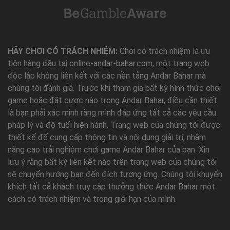
HÃY CHƠI CÓ TRÁCH NHIỆM:
Chơi có trách nhiệm là ưu
tiên hàng đầu tại online-andar-bahar.com, một trang web
độc lập không liên kết với các nền tảng Andar Bahar mà
chúng tôi đánh giá. Trước khi tham gia bất kỳ hình thức chơi
game hoặc đặt cược nào trong Andar Bahar, điều cần thiết
là bạn phải xác minh rằng mình đáp ứng tất cả các yêu cầu
pháp lý và độ tuổi hiện hành. Trang web của chúng tôi được
thiết kế để cung cấp thông tin và nội dung giải trí, nhằm
nâng cao trải nghiệm chơi game Andar Bahar của bạn. Xin
lưu ý rằng bất kỳ liên kết nào trên trang web của chúng tôi
sẽ chuyển hướng bạn đến đích tương ứng. Chúng tôi khuyến
khích tất cả khách truy cập thưởng thức Andar Bahar một
cách có trách nhiệm và trong giới hạn của mình.