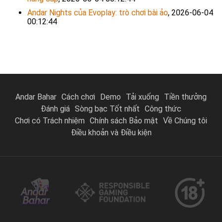
Andar Nights của Evoplay: trò chơi bài ảo
, 2026-06-04
00:12:44
Andar Bahar
Cách chơi
Demo
Tải xuống
Tiền thưởng
Đánh giá
Sòng bạc Tốt nhất
Công thức
Chơi có Trách nhiệm
Chính sách Bảo mật
Về Chúng tôi
Điều khoản và Điều kiện