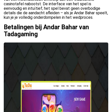
casinotafel nabootst. De interface van het spel is
eenvoudig en intuïtief; het spel bevat geen overbodige
details die de aandacht afleiden – als je Andar Bahar speelt,
kun je je volledig onderdompelen in het wedproces.
Betalingen bij Andar Bahar van
Tadagaming