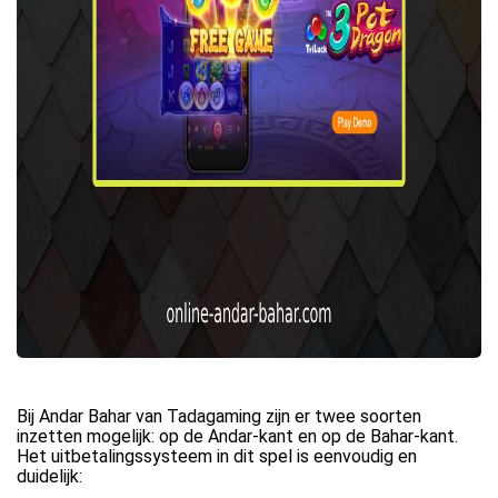
Bij Andar Bahar van Tadagaming zijn er twee soorten
inzetten mogelijk: op de Andar-kant en op de Bahar-kant.
Het uitbetalingssysteem in dit spel is eenvoudig en
duidelijk: