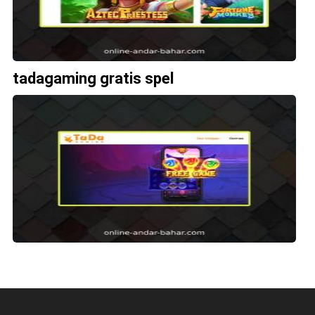
tadagaming gratis spel