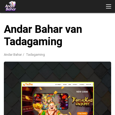
Andar Bahar van
Tadagaming
Andar Bahar
Tadagaming
Beste Casino's om te Spelen
Aanbieders