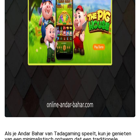
Als je Andar Bahar van Tadagaming speelt, kun je genieten
van een minimalistisch ontwerp dat een traditionele