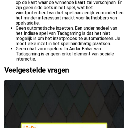
op de kant waar de winnende kaart zal verschijnen. Er
zijn geen side bets in het spel, wat het
winstpotentieel van het spel aanzienlijk vermindert en
het minder interessant maakt voor liefhebbers van
spelvariatie.
Geen automatische inzetten. Een ander nadeel van
het Indiase spel van Tadagaming is dat het niet
mogelijk is om het inzetproces te automatiseren. Je
moet elke inzet in het spel handmatig plaatsen.
Geen chat voor spelers. In Andar Bahar van
Tadagaming is er geen enkel element van sociale
interactie.
Veelgestelde vragen