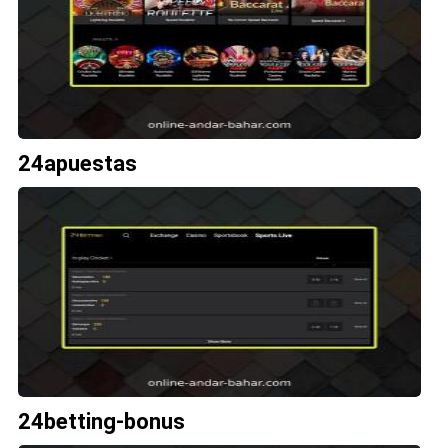
24apuestas
24betting-bonus