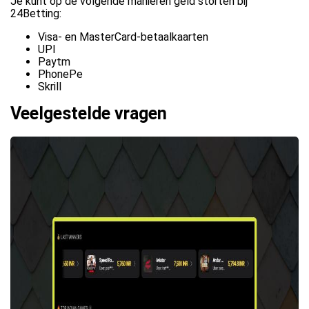
Je kunt op de volgende manieren geld storten bij
24Betting:
Visa- en MasterCard-betaalkaarten
UPI
Paytm
PhonePe
Skrill
Veelgestelde vragen