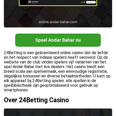
Speel Andar Bahar nu
24Betting is een gelicentieerd online casino dat de liefde
en het respect van Indiase spelers heeft veroverd. Op de
website van de club vinden spelers vijf varianten van het
spel Andar Bahar met live dealers. Het casino biedt een
breed scala aan spelvermaak, een eenvoudige registratie,
dagelijkse bonussen en diverse betaalmethoden. U kunt op
elk apparaat bij 24Betting spelen: alle spellen in de
spelbibliotheek zijn geoptimaliseerd voor gebruik op
smartphones.
Over 24Betting Casino