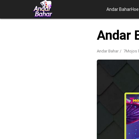
Andar Bahar
Hoe
Andar 
Andar Bahar
7Mojos l