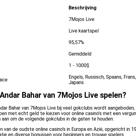
Beschrijving
7Mojos Live
Live kaartspel
95,57%
Gemiddeld
1 - 1000$
Engels, Russisch, Spaans, Frans,
face
Japans
 Andar Bahar van 7Mojos Live spelen?
dar Bahar van 7Mojos Live bij veel gokclubs wordt aangeboden,
n met echt geld te kiezen voor online casino’s met een vergu
n aan om de volgende gokclubs in de gaten te houden:
n van de oudste online casino's in Europa en Azië, opgericht in 1
ratie en diverse bonussen voor beginners en trouwe spelers.