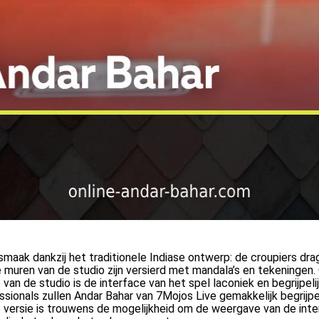
 smaak dankzij het traditionele Indiase ontwerp: de croupiers dr
 muren van de studio zijn versierd met mandala’s en tekeningen
van de studio is de interface van het spel laconiek en begrijpeli
ssionals zullen Andar Bahar van 7Mojos Live gemakkelijk begrijp
 versie is trouwens de mogelijkheid om de weergave van de inte