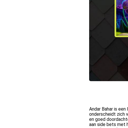
Andar Bahar is een 
onderscheidt zich v
en goed doordachte
aan side bets met h