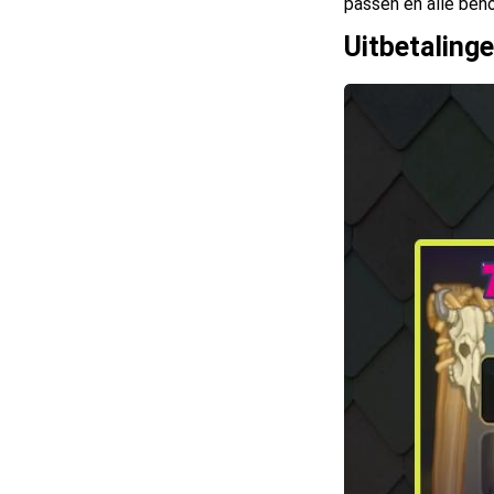
passen en alle ben
Uitbetaling