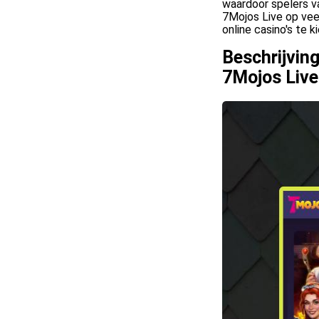
waardoor spelers v
7Mojos Live op vee
online casino's te k
Beschrijvin
7Mojos Live