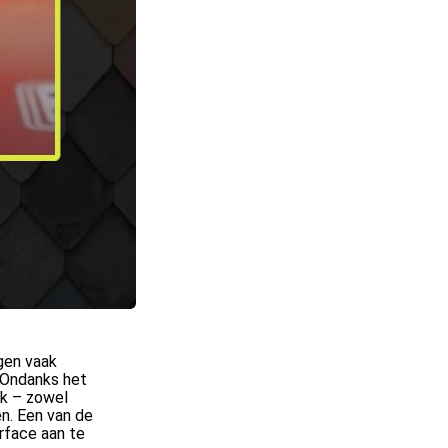
agen vaak
. Ondanks het
jk – zowel
en. Een van de
rface aan te