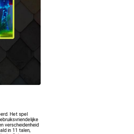
eerd. Het spel
ebruiksvriendelijke
een verscheidenheid
ld in 11 talen,