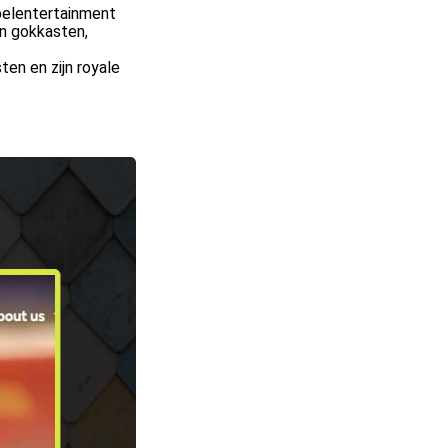
pelentertainment
en gokkasten,
ten en zijn royale