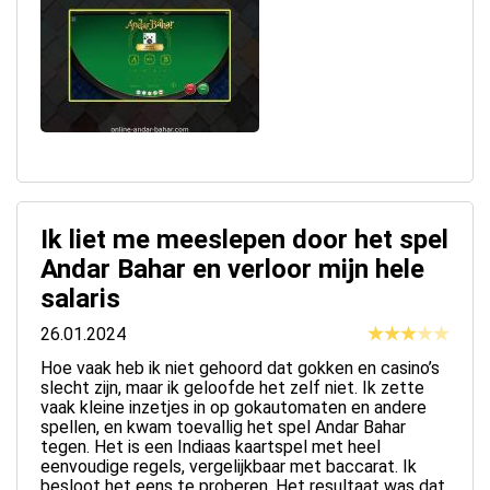
Ik liet me meeslepen door het spel
Andar Bahar en verloor mijn hele
salaris
26.01.2024
Hoe vaak heb ik niet gehoord dat gokken en casino’s
slecht zijn, maar ik geloofde het zelf niet. Ik zette
vaak kleine inzetjes in op gokautomaten en andere
spellen, en kwam toevallig het spel Andar Bahar
tegen. Het is een Indiaas kaartspel met heel
eenvoudige regels, vergelijkbaar met baccarat. Ik
besloot het eens te proberen. Het resultaat was dat