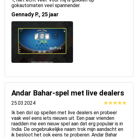
gokautomaten veel spannender.
Gennady P., 25 jaar
Andar Bahar-spel met live dealers
25.03.2024
Ik ben dol op spellen met live dealers en probeer
vaak wel eens iets nieuws uit. Een paar vrienden
raadden me een nieuw spel aan dat erg populair is in
India. De ongebruikelijke naam trok mijn aandacht en
ik besloot het ook eens te proberen. Andar Bahar