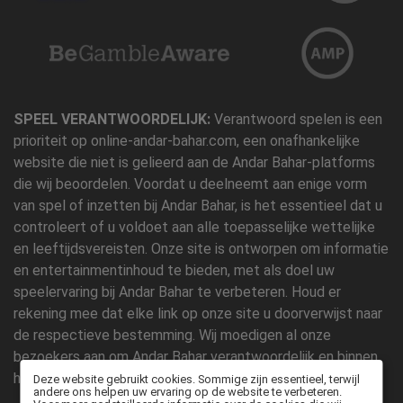
SPEEL VERANTWOORDELIJK:
Verantwoord spelen is een
prioriteit op online-andar-bahar.com, een onafhankelijke
website die niet is gelieerd aan de Andar Bahar-platforms
die wij beoordelen. Voordat u deelneemt aan enige vorm
van spel of inzetten bij Andar Bahar, is het essentieel dat u
controleert of u voldoet aan alle toepasselijke wettelijke
en leeftijdsvereisten. Onze site is ontworpen om informatie
en entertainmentinhoud te bieden, met als doel uw
speelervaring bij Andar Bahar te verbeteren. Houd er
rekening mee dat elke link op onze site u doorverwijst naar
de respectieve bestemming. Wij moedigen al onze
bezoekers aan om Andar Bahar verantwoordelijk en binnen
hun grenzen te genieten.
Deze website gebruikt cookies. Sommige zijn essentieel, terwijl
andere ons helpen uw ervaring op de website te verbeteren.