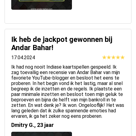
Ik heb de jackpot gewonnen bij
Andar Bahar!
17.04.2024
Ik had nog nooit Indiase kaartspellen gespeeld. Ik
zag toevallig een recensie van Andar Bahar van mijn
favoriete YouTube-blogger en besloot het eens te
proberen. In het begin vond ik het lastig, maar al snel
begreep ik de inzetten en de regels. Ik plaatste een
paar minimale inzetten en besloot toen mijn geluk te
beproeven en bijna de helft van mijn bankroll in te
zetten. En wat denk je? Ik won. Ongelooflijk! Het was
lang geleden dat ik zulke spannende emoties had
ervaren, ik ga het zeker nog eens proberen.
Dmitry G., 23 jaar