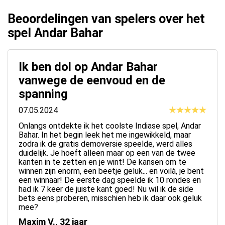
Beoordelingen van spelers over het
spel Andar Bahar
Ik ben dol op Andar Bahar
vanwege de eenvoud en de
spanning
07.05.2024
Onlangs ontdekte ik het coolste Indiase spel, Andar
Bahar. In het begin leek het me ingewikkeld, maar
zodra ik de gratis demoversie speelde, werd alles
duidelijk. Je hoeft alleen maar op een van de twee
kanten in te zetten en je wint! De kansen om te
winnen zijn enorm, een beetje geluk... en voilà, je bent
een winnaar! De eerste dag speelde ik 10 rondes en
had ik 7 keer de juiste kant goed! Nu wil ik de side
bets eens proberen, misschien heb ik daar ook geluk
mee?
Maxim V., 32 jaar