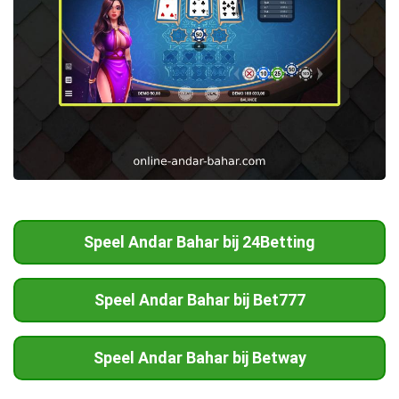
Speel Andar Bahar bij 24Betting
Speel Andar Bahar bij Bet777
Speel Andar Bahar bij Betway