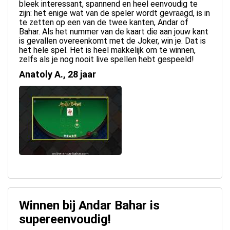
bleek interessant, spannend en heel eenvoudig te
zijn: het enige wat van de speler wordt gevraagd, is in
te zetten op een van de twee kanten, Andar of
Bahar. Als het nummer van de kaart die aan jouw kant
is gevallen overeenkomt met de Joker, win je. Dat is
het hele spel. Het is heel makkelijk om te winnen,
zelfs als je nog nooit live spellen hebt gespeeld!
Anatoly A., 28 jaar
Winnen bij Andar Bahar is
supereenvoudig!