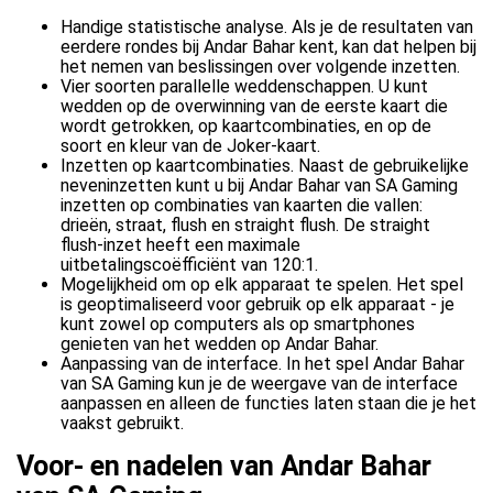
Handige statistische analyse. Als je de resultaten van
eerdere rondes bij Andar Bahar kent, kan dat helpen bij
het nemen van beslissingen over volgende inzetten.
Vier soorten parallelle weddenschappen. U kunt
wedden op de overwinning van de eerste kaart die
wordt getrokken, op kaartcombinaties, en op de
soort en kleur van de Joker-kaart.
Inzetten op kaartcombinaties. Naast de gebruikelijke
neveninzetten kunt u bij Andar Bahar van SA Gaming
inzetten op combinaties van kaarten die vallen:
drieën, straat, flush en straight flush. De straight
flush-inzet heeft een maximale
uitbetalingscoëfficiënt van 120:1.
Mogelijkheid om op elk apparaat te spelen. Het spel
is geoptimaliseerd voor gebruik op elk apparaat - je
kunt zowel op computers als op smartphones
genieten van het wedden op Andar Bahar.
Aanpassing van de interface. In het spel Andar Bahar
van SA Gaming kun je de weergave van de interface
aanpassen en alleen de functies laten staan die je het
vaakst gebruikt.
Voor- en nadelen van Andar Bahar