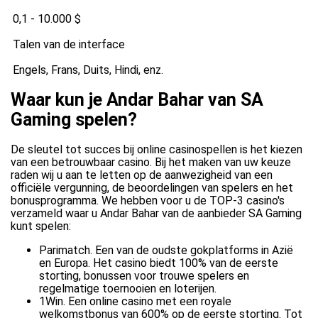
0,1 - 10.000 $
Talen van de interface
Engels, Frans, Duits, Hindi, enz.
Waar kun je Andar Bahar van SA
Gaming spelen?
De sleutel tot succes bij online casinospellen is het kiezen
van een betrouwbaar casino. Bij het maken van uw keuze
raden wij u aan te letten op de aanwezigheid van een
officiële vergunning, de beoordelingen van spelers en het
bonusprogramma. We hebben voor u de TOP-3 casino's
verzameld waar u Andar Bahar van de aanbieder SA Gaming
kunt spelen:
Parimatch. Een van de oudste gokplatforms in Azië
en Europa. Het casino biedt 100% van de eerste
storting, bonussen voor trouwe spelers en
regelmatige toernooien en loterijen.
1Win. Een online casino met een royale
welkomstbonus van 600% op de eerste storting. Tot