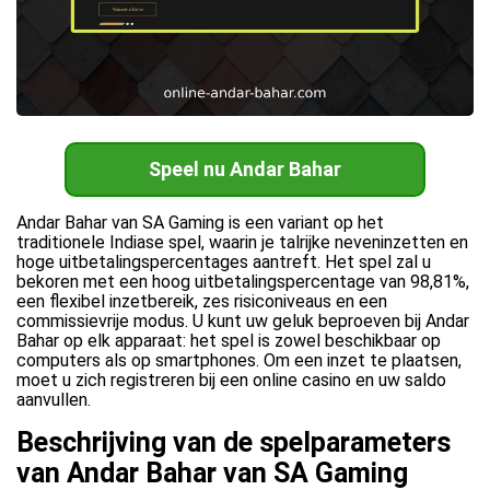
Speel nu Andar Bahar
Andar Bahar van SA Gaming is een variant op het
traditionele Indiase spel, waarin je talrijke neveninzetten en
hoge uitbetalingspercentages aantreft. Het spel zal u
bekoren met een hoog uitbetalingspercentage van 98,81%,
een flexibel inzetbereik, zes risiconiveaus en een
commissievrije modus. U kunt uw geluk beproeven bij Andar
Bahar op elk apparaat: het spel is zowel beschikbaar op
computers als op smartphones. Om een inzet te plaatsen,
moet u zich registreren bij een online casino en uw saldo
aanvullen.
Beschrijving van de spelparameters
van Andar Bahar van SA Gaming