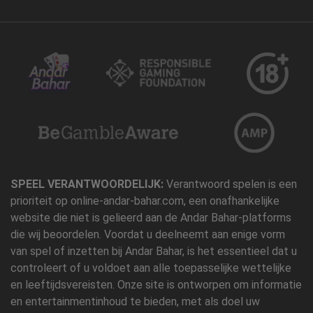
SPEEL VERANTWOORDELIJK:
Verantwoord spelen is een
prioriteit op online-andar-bahar.com, een onafhankelijke
website die niet is gelieerd aan de Andar Bahar-platforms
die wij beoordelen. Voordat u deelneemt aan enige vorm
van spel of inzetten bij Andar Bahar, is het essentieel dat u
controleert of u voldoet aan alle toepasselijke wettelijke
en leeftijdsvereisten. Onze site is ontworpen om informatie
en entertainmentinhoud te bieden, met als doel uw