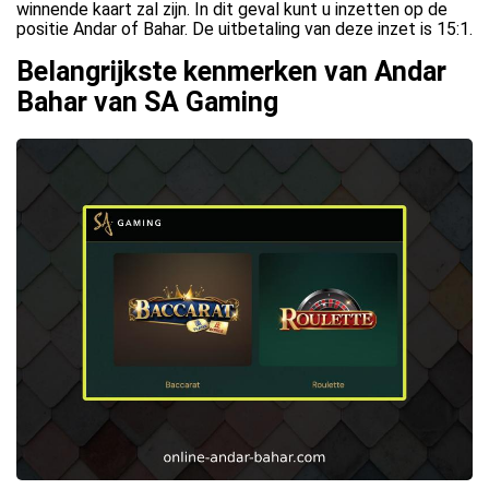
winnende kaart zal zijn. In dit geval kunt u inzetten op de
positie Andar of Bahar. De uitbetaling van deze inzet is 15:1.
Belangrijkste kenmerken van Andar
Bahar van SA Gaming