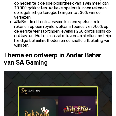
op heden telt de spelbibliotheek van 1Win meer dan
10.000 gokkasten. Actieve spelers kunnen rekenen
op regelmatige terugbetalingen tot 30% van de
verliezen.
4RaBet. In dit online casino kunnen spelers ook
rekenen op een royale welkomstbonus van 700% op
de eerste vier stortingen, evenals 250 gratis spins op
gokkasten. Het casino zal u tevreden stellen met zijn
handige betaalmethoden en de snelle uitbetaling van
winsten.
Thema en ontwerp in Andar Bahar
van SA Gaming