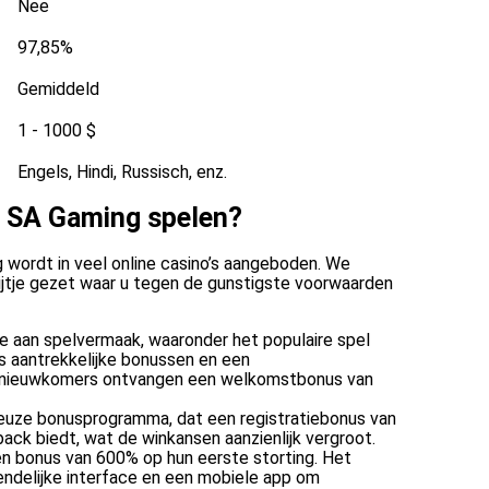
Nee
97,85%
Gemiddeld
1 - 1000 $
Engels, Hindi, Russisch, enz.
n SA Gaming spelen?
 wordt in veel online casino’s aangeboden. We
rijtje gezet waar u tegen de gunstigste voorwaarden
e aan spelvermaak, waaronder het populaire spel
 aantrekkelijke bonussen en een
lle nieuwkomers ontvangen een welkomstbonus van
reuze bonusprogramma, dat een registratiebonus van
ack biedt, wat de winkansen aanzienlijk vergroot.
en bonus van 600% op hun eerste storting. Het
endelijke interface en een mobiele app om