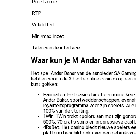
Proefversie
RTP
Volatiliteit
Min./max. inzet
Talen van de interface
Waar kun je M Andar Bahar va
Het spel Andar Bahar van de aanbieder SA Gaming
hebben voor u de 3 beste online casino’s op een 
kunt gokken:
Parimatch. Het casino biedt een ruime keuz
Andar Bahar, sportweddenschappen, evenals
loyaliteitsprogramma voor zijn spelers. A
100% van de storting.
1Win. 1Win trekt spelers aan met zijn gene
500%, 70 gratis spins en progressieve cashb
4RaBet. Het casino biedt nieuwe spelers e
platform beschikt ook over een gebruiksvri