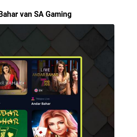
Bahar van SA Gaming