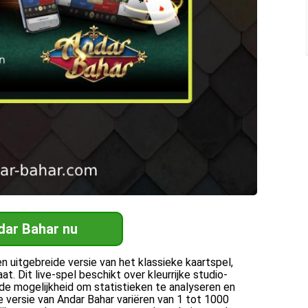
dar Bahar nu
 uitgebreide versie van het klassieke kaartspel,
t. Dit live-spel beschikt over kleurrijke studio-
 de mogelijkheid om statistieken te analyseren en
e versie van Andar Bahar variëren van 1 tot 1000