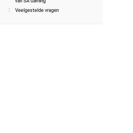
van SA Gaming
Veelgestelde vragen