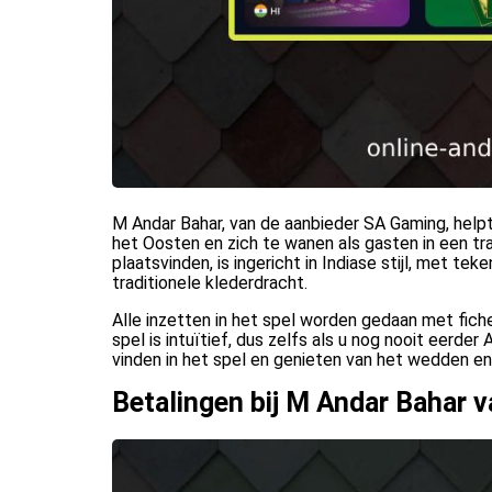
M Andar Bahar, van de aanbieder SA Gaming, helpt
het Oosten en zich te wanen als gasten in een tra
plaatsvinden, is ingericht in Indiase stijl, met tek
traditionele klederdracht.
Alle inzetten in het spel worden gedaan met fich
spel is intuïtief, dus zelfs als u nog nooit eerde
vinden in het spel en genieten van het wedden en
Betalingen bij M Andar Bahar 