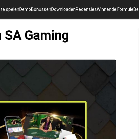
 te spelen
Demo
Bonussen
Downloaden
Recensies
Winnende Formule
Be
n SA Gaming