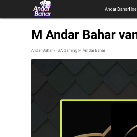
Andar Bahar
Hoe
M Andar Bahar va
Andar Bahar
SA Gaming M Amdar Bahar