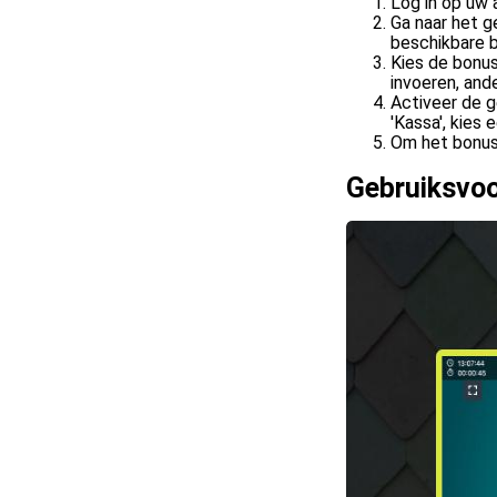
Log in op uw 
Ga naar het 
beschikbare 
Kies de bonu
invoeren, and
Activeer de g
'Kassa', kies
Om het bonusg
Gebruiksvoo