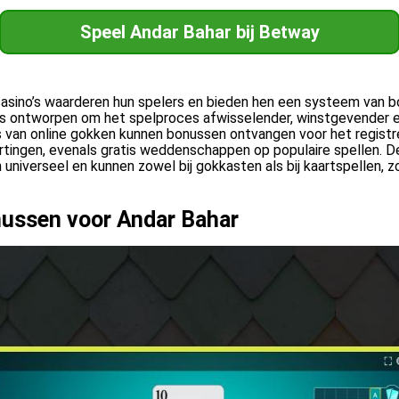
Speel Andar Bahar bij Betway
asino’s waarderen hun spelers en bieden hen een systeem van 
 is ontworpen om het spelproces afwisselender, winstgevender e
 van online gokken kunnen bonussen ontvangen voor het registr
rtingen, evenals gratis weddenschappen op populaire spellen. 
 universeel en kunnen zowel bij gokkasten als bij kaartspellen, z
ussen voor Andar Bahar