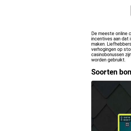
De meeste online c
incentives aan dat
maken. Liefhebbers
verhogingen op sto
casinobonussen zijn
worden gebruikt.
Soorten bon