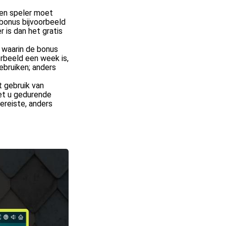
een speler moet
 bonus bijvoorbeeld
 is dan het gratis
e waarin de bonus
rbeeld een week is,
ebruiken; anders
 gebruik van
oet u gedurende
ereiste, anders