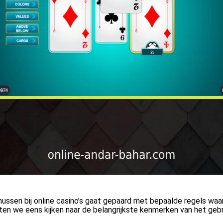
ussen bij online casino’s gaat gepaard met bepaalde regels waa
en we eens kijken naar de belangrijkste kenmerken van het geb