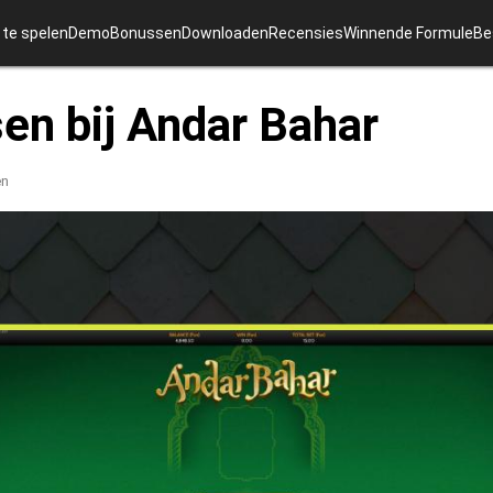
 te spelen
Demo
Bonussen
Downloaden
Recensies
Winnende Formule
Be
en bij Andar Bahar
en