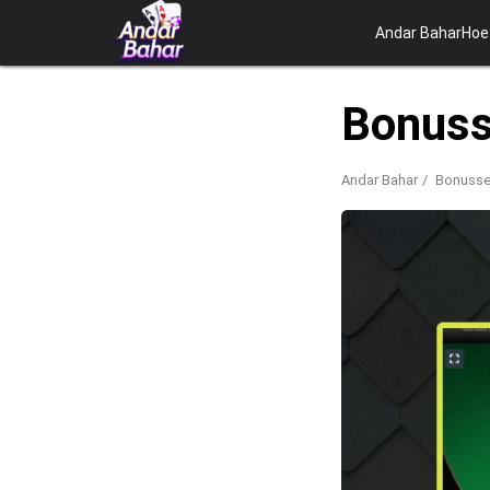
Andar Bahar
Hoe
Bonuss
Andar Bahar
Bonuss