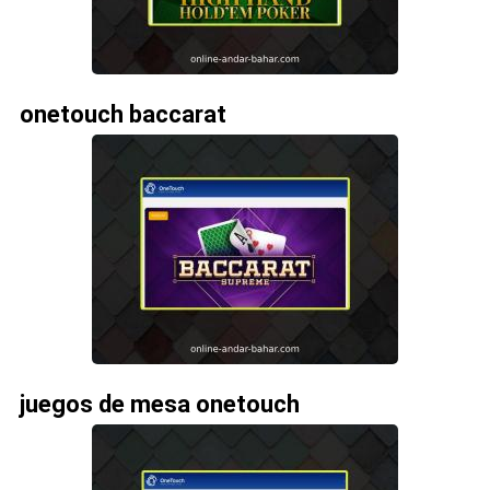
onetouch baccarat
juegos de mesa onetouch