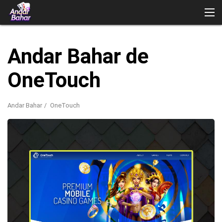
Andar Bahar de
OneTouch
Andar Bahar
OneTouch
Mejores Casinos para Jugar
Proveedores