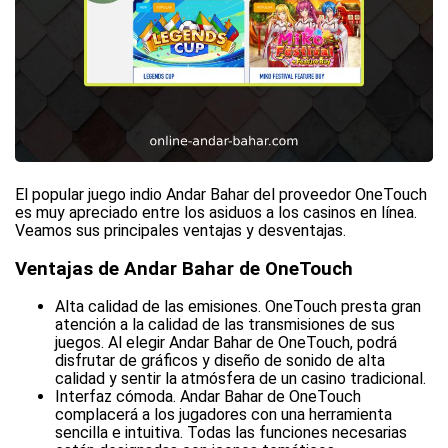
El popular juego indio Andar Bahar del proveedor OneTouch
es muy apreciado entre los asiduos a los casinos en línea.
Veamos sus principales ventajas y desventajas.
Ventajas de Andar Bahar de OneTouch
Alta calidad de las emisiones. OneTouch presta gran
atención a la calidad de las transmisiones de sus
juegos. Al elegir Andar Bahar de OneTouch, podrá
disfrutar de gráficos y diseño de sonido de alta
calidad y sentir la atmósfera de un casino tradicional.
Interfaz cómoda. Andar Bahar de OneTouch
complacerá a los jugadores con una herramienta
sencilla e intuitiva. Todas las funciones necesarias