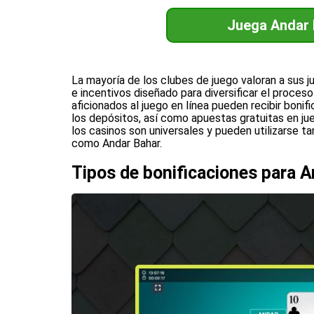
Juega Andar 
La mayoría de los clubes de juego valoran a sus 
e incentivos diseñado para diversificar el proces
aficionados al juego en línea pueden recibir boni
los depósitos, así como apuestas gratuitas en ju
los casinos son universales y pueden utilizarse t
como Andar Bahar.
Tipos de bonificaciones para 