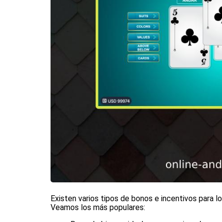
Existen varios tipos de bonos e incentivos para l
Veamos los más populares: