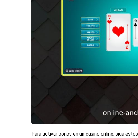
Para activar bonos en un casino online, siga esto