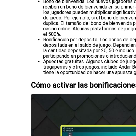
Bono de bienvenida. Los nuevos jugadores qu
reciben un bono de bienvenida en su primer 
los jugadores pueden multiplicar significat
de juego. Por ejemplo, si el bono de bienve
duplica. El tamaño del bono de bienvenida p
casino online. Algunas plataformas de juego
el 500%.
Bonificación por depósito. Los bonos de de
depositada en el saldo de juego. Dependiend
la cantidad depositada por 20, 50 e inclus
participando en promociones o introduciend
Apuestas gratuitas. Algunos clubes de jueg
tragaperras y otros juegos, incluido Andar B
tiene la oportunidad de hacer una apuesta gr
Cómo activar las bonificacione