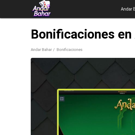
Andar 
Bonificaciones en
Andar Bahar
Bonificaciones