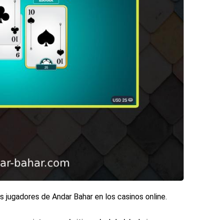
os jugadores de Andar Bahar en los casinos online.