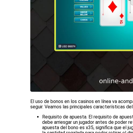
El uso de bonos en los casinos en línea va acomp
seguir. Veamos las principales características del
Requisito de apuesta. El requisito de apues
debe arriesgar un jugador antes de poder reti
apuesta del bono es x35, significa que el j
la cantidad regalada para poder retirar el di