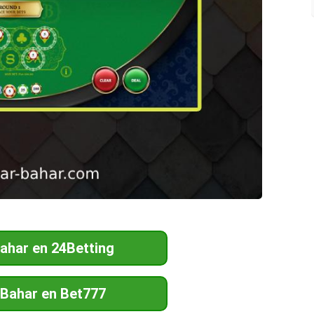
ahar en 24Betting
Bahar en Bet777