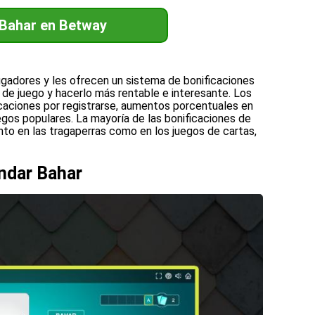
Bahar en Betway
jugadores y les ofrecen un sistema de bonificaciones
o de juego y hacerlo más rentable e interesante. Los
ficaciones por registrarse, aumentos porcentuales en
egos populares. La mayoría de las bonificaciones de
anto en las tragaperras como en los juegos de cartas,
Andar Bahar