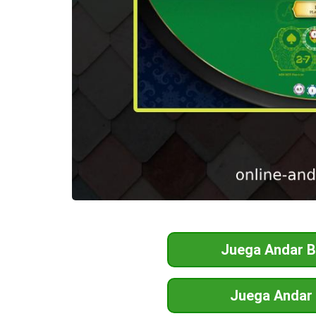
Juega Andar B
Juega Andar 